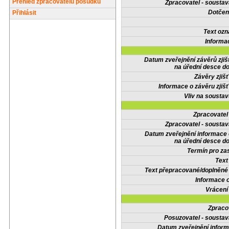
Přehled zpracovatelů posudků
Zpracovatel - soustav
Dotčené
Přihlásit
Text oz
Informa
Datum zveřejnění závěrů zjiš
na úřední desce do
Závěry zjišť
Informace o závěru zjišť
Vliv na sousta
Zpracovate
Zpracovatel - soustav
Datum zveřejnění informace
na úřední desce do
Termín pro zas
Text
Text přepracované/doplněn
Informace 
Vrácení
Zpraco
Posuzovatel - soustav
Datum zveřejnění infor