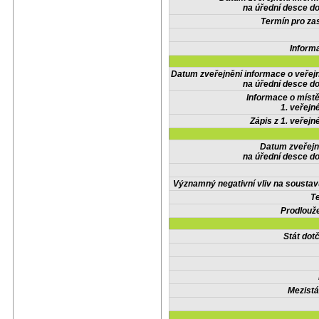
na úřední desce do
Termín pro zas
Inform
Datum zveřejnění informace o veřej
na úřední desce do
Informace o místě
1. veřejn
Zápis z 1. veřejn
Datum zveřejn
na úřední desce do
Významný negativní vliv na soustav
Te
Prodlouže
Stát do
Mezistá