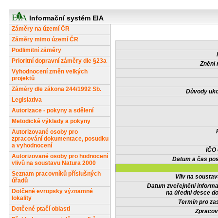
Informační systém EIA
Záměry na území ČR
Záměry mimo území ČR
Podlimitní záměry
Prioritní dopravní záměry dle §23a
Znění 
Vyhodnocení změn velkých
projektů
Záměry dle zákona 244/1992 Sb.
Důvody uko
Legislativa
Autorizace - pokyny a sdělení
Metodické výklady a pokyny
Autorizované osoby pro
zpracování dokumentace, posudku
a vyhodnocení
IČO
Autorizované osoby pro hodnocení
Datum a čas pos
vlivů na soustavu Natura 2000
Seznam pracovníků příslušných
Vliv na sousta
úřadů
Datum zveřejnění inform
Dotčené evropsky významné
na úřední desce do
lokality
Termín pro zas
Dotčené ptačí oblasti
Zpracov