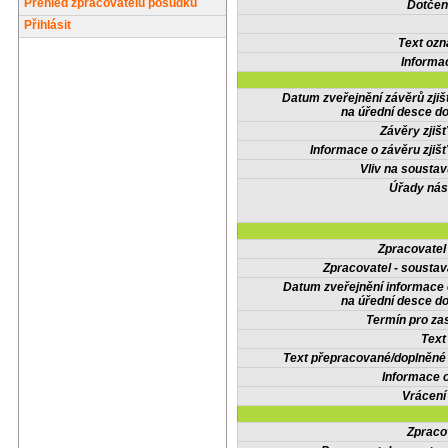
Přehled zpracovatelů posudků
Dotčené
Přihlásit
Text oz
Informa
Datum zveřejnění závěrů zjiš
na úřední desce do
Závěry zjišť
Informace o závěru zjišť
Vliv na sousta
Úřady nás
Zpracovate
Zpracovatel - soustav
Datum zveřejnění informace
na úřední desce do
Termín pro zas
Text
Text přepracované/doplněn
Informace 
Vrácení
Zpraco