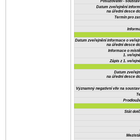
Posuzovatel - soustav
Datum zveřejnění infor
na úřední desce do
Termín pro zas
Inform
Datum zveřejnění informace o veřej
na úřední desce do
Informace o místě
1. veřejn
Zápis z 1. veřejn
Datum zveřejn
na úřední desce do
Významný negativní vliv na soustav
Te
Prodlouže
Stát do
Mezistá