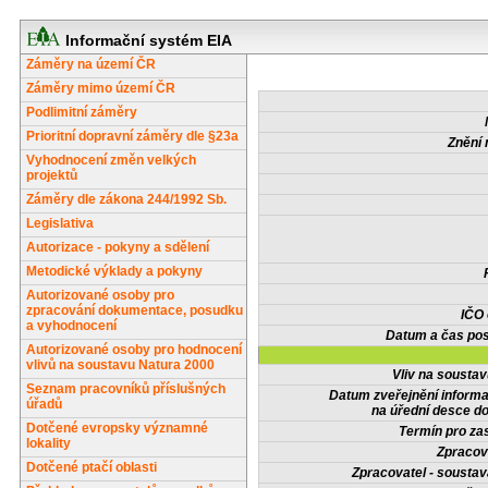
Informační systém EIA
Záměry na území ČR
Záměry mimo území ČR
Podlimitní záměry
Prioritní dopravní záměry dle §23a
Znění 
Vyhodnocení změn velkých
projektů
Záměry dle zákona 244/1992 Sb.
Legislativa
Autorizace - pokyny a sdělení
Metodické výklady a pokyny
Autorizované osoby pro
zpracování dokumentace, posudku
IČO
a vyhodnocení
Datum a čas pos
Autorizované osoby pro hodnocení
vlivů na soustavu Natura 2000
Vliv na sousta
Seznam pracovníků příslušných
Datum zveřejnění inform
úřadů
na úřední desce do
Dotčené evropsky významné
Termín pro zas
lokality
Zpracov
Dotčené ptačí oblasti
Zpracovatel - soustav