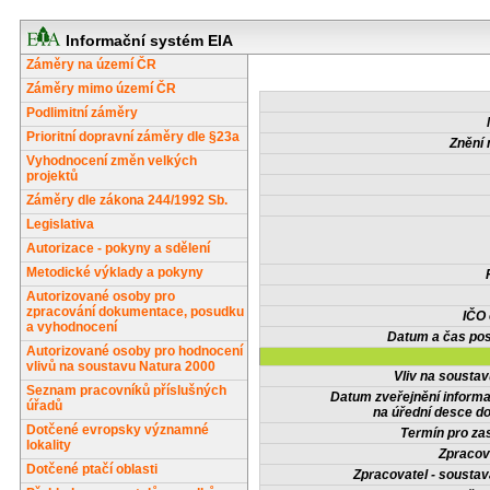
Informační systém EIA
Záměry na území ČR
Záměry mimo území ČR
Podlimitní záměry
Prioritní dopravní záměry dle §23a
Znění 
Vyhodnocení změn velkých
projektů
Záměry dle zákona 244/1992 Sb.
Legislativa
Autorizace - pokyny a sdělení
Metodické výklady a pokyny
Autorizované osoby pro
zpracování dokumentace, posudku
IČO
a vyhodnocení
Datum a čas pos
Autorizované osoby pro hodnocení
vlivů na soustavu Natura 2000
Vliv na sousta
Seznam pracovníků příslušných
Datum zveřejnění inform
úřadů
na úřední desce do
Dotčené evropsky významné
Termín pro zas
lokality
Zpracov
Dotčené ptačí oblasti
Zpracovatel - soustav