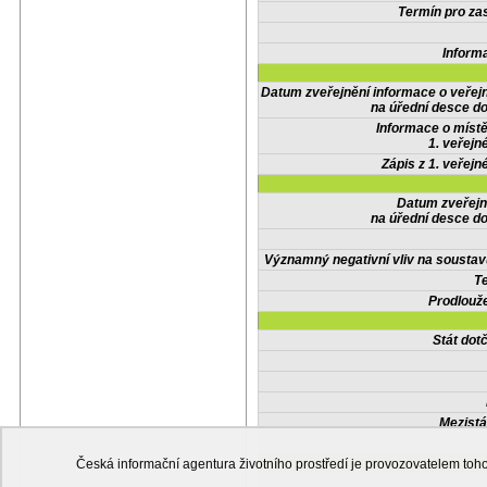
Termín pro zas
Inform
Datum zveřejnění informace o veřej
na úřední desce do
Informace o místě
1. veřejn
Zápis z 1. veřejn
Datum zveřejn
na úřední desce do
Významný negativní vliv na soustav
Te
Prodlouže
Stát do
Mezistá
Česká informační agentura životního prostředí je provozovatelem t