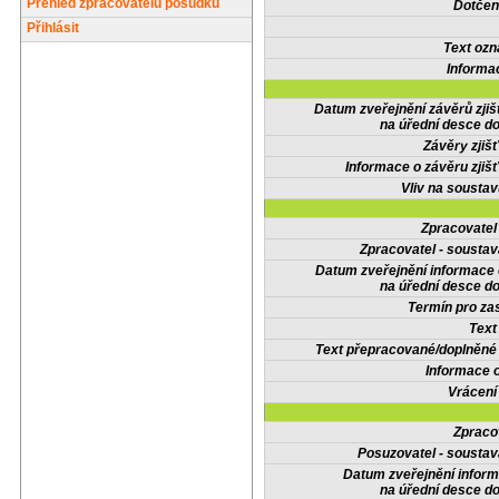
Přehled zpracovatelů posudků
Dotčené
Přihlásit
Text oz
Informa
Datum zveřejnění závěrů zjiš
na úřední desce do
Závěry zjišť
Informace o závěru zjišť
Vliv na sousta
Zpracovate
Zpracovatel - soustav
Datum zveřejnění informace
na úřední desce do
Termín pro zas
Text
Text přepracované/doplněn
Informace 
Vrácení
Zpraco
Posuzovatel - soustav
Datum zveřejnění infor
na úřední desce do