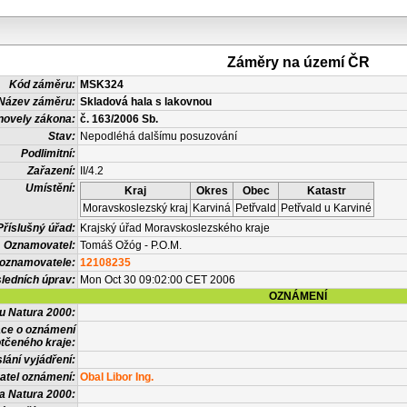
Záměry na území ČR
Kód záměru:
MSK324
Název záměru:
Skladová hala s lakovnou
novely zákona:
č. 163/2006 Sb.
Stav:
Nepodléhá dalšímu posuzování
Podlimitní:
Zařazení:
II/4.2
Umístění:
Kraj
Okres
Obec
Katastr
Moravskoslezský kraj
Karviná
Petřvald
Petřvald u Karviné
Příslušný úřad:
Krajský úřad Moravskoslezského kraje
Oznamovatel:
Tomáš Ožóg - P.O.M.
 oznamovatele:
12108235
ledních úprav:
Mon Oct 30 09:02:00 CET 2006
OZNÁMENÍ
vu Natura 2000:
ace o oznámení
tčeného kraje:
lání vyjádření:
atel oznámení:
Obal Libor Ing.
a Natura 2000: