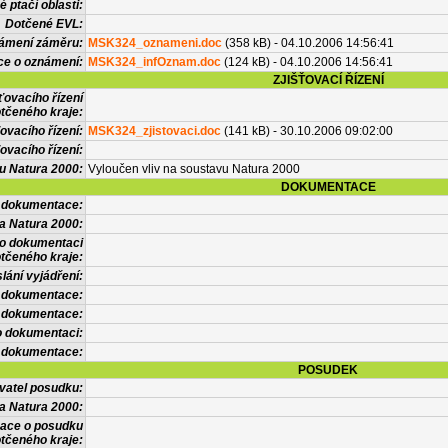
 ptačí oblasti:
Dotčené EVL:
námení záměru:
MSK324_oznameni.doc
(358 kB) - 04.10.2006 14:56:41
ce o oznámení:
MSK324_infOznam.doc
(124 kB) - 04.10.2006 14:56:41
ZJIŠŤOVACÍ ŘÍZENÍ
ťovacího řízení
tčeného kraje:
ovacího řízení:
MSK324_zjistovaci.doc
(141 kB) - 30.10.2006 09:02:00
ovacího řízení:
vu Natura 2000:
Vyloučen vliv na soustavu Natura 2000
DOKUMENTACE
l dokumentace:
a Natura 2000:
 o dokumentaci
tčeného kraje:
lání vyjádření:
 dokumentace:
é dokumentace:
o dokumentaci:
 dokumentace:
POSUDEK
vatel posudku:
a Natura 2000:
mace o posudku
tčeného kraje: