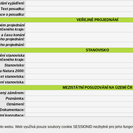
lání vyjádření:
Text posudku:
ace o posudku:
VEŘEJNÉ PROJEDNÁNÍ
ném projednání
tčeného kraje:
 a času konání
ého projednání:
ého projednání:
STANOVISKO
ění stanoviska
tčeného kraje:
Stanovisko:
u Natura 2000:
xt stanoviska:
ní stanoviska:
MEZISTÁTNÍ POSUZOVÁNÍ NA ÚZEMÍ ČR
tčený záměrem:
Poznámka:
Oznámení:
Dokumentace:
tní konzultace:
Posudek:
OSTATNÍ INFORMACE
ohoto webu. Web využívá pouze soubory cookie SESSIONID nezbytné pro jeho fung
Poznámka: