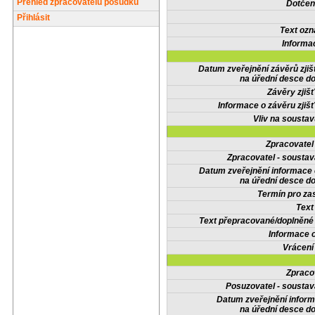
Přehled zpracovatelů posudků
Dotčené
Přihlásit
Text oz
Informa
Datum zveřejnění závěrů zjiš
na úřední desce do
Závěry zjišť
Informace o závěru zjišť
Vliv na sousta
Zpracovate
Zpracovatel - soustav
Datum zveřejnění informace
na úřední desce do
Termín pro zas
Text
Text přepracované/doplněn
Informace 
Vrácení
Zpraco
Posuzovatel - soustav
Datum zveřejnění infor
na úřední desce do