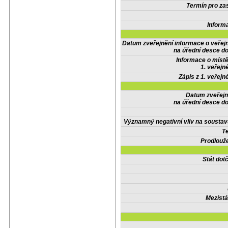
Termín pro zas
Inform
Datum zveřejnění informace o veřej
na úřední desce do
Informace o místě
1. veřejn
Zápis z 1. veřejn
Datum zveřejn
na úřední desce do
Významný negativní vliv na soustav
Te
Prodlouže
Stát do
Mezistá