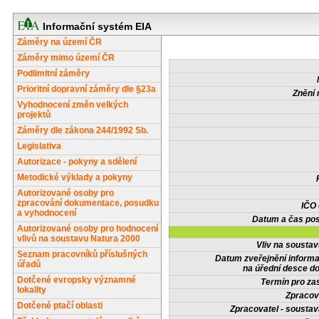
Informační systém EIA
Záměry na území ČR
Záměry mimo území ČR
Podlimitní záměry
Prioritní dopravní záměry dle §23a
Znění 
Vyhodnocení změn velkých
projektů
Záměry dle zákona 244/1992 Sb.
Legislativa
Autorizace - pokyny a sdělení
Metodické výklady a pokyny
Autorizované osoby pro
zpracování dokumentace, posudku
IČO
a vyhodnocení
Datum a čas pos
Autorizované osoby pro hodnocení
vlivů na soustavu Natura 2000
Vliv na sousta
Seznam pracovníků příslušných
Datum zveřejnění inform
úřadů
na úřední desce do
Dotčené evropsky významné
Termín pro zas
lokality
Zpracov
Dotčené ptačí oblasti
Zpracovatel - soustav