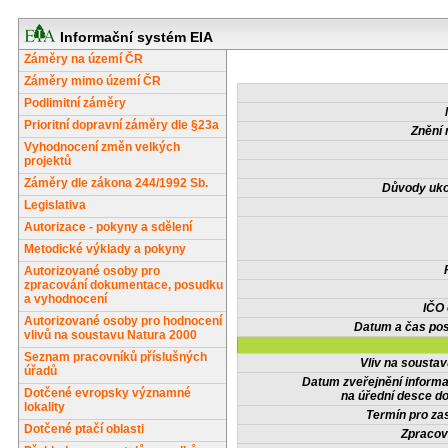
Informační systém EIA
Záměry na území ČR
Záměry mimo území ČR
Podlimitní záměry
Prioritní dopravní záměry dle §23a
Znění 
Vyhodnocení změn velkých
projektů
Záměry dle zákona 244/1992 Sb.
Důvody uko
Legislativa
Autorizace - pokyny a sdělení
Metodické výklady a pokyny
Autorizované osoby pro
zpracování dokumentace, posudku
a vyhodnocení
IČO
Autorizované osoby pro hodnocení
Datum a čas pos
vlivů na soustavu Natura 2000
Seznam pracovníků příslušných
Vliv na sousta
úřadů
Datum zveřejnění inform
Dotčené evropsky významné
na úřední desce do
lokality
Termín pro zas
Dotčené ptačí oblasti
Zpracov