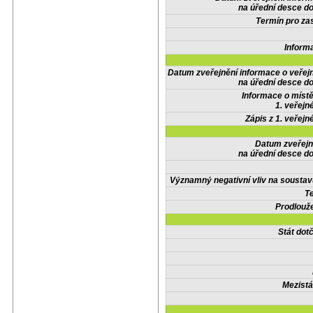
na úřední desce do
Termín pro zas
Inform
Datum zveřejnění informace o veřej
na úřední desce do
Informace o místě
1. veřejn
Zápis z 1. veřejn
Datum zveřejn
na úřední desce do
Významný negativní vliv na soustav
Te
Prodlouže
Stát do
Mezistá