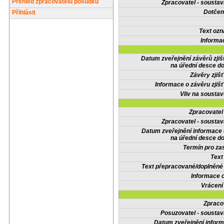
Přehled zpracovatelů posudků
Zpracovatel - soustav
Dotčené
Přihlásit
Text oz
Informa
Datum zveřejnění závěrů zjiš
na úřední desce do
Závěry zjišť
Informace o závěru zjišť
Vliv na sousta
Zpracovate
Zpracovatel - soustav
Datum zveřejnění informace
na úřední desce do
Termín pro zas
Text
Text přepracované/doplněn
Informace 
Vrácení
Zpraco
Posuzovatel - soustav
Datum zveřejnění infor