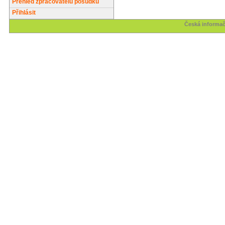
Přehled zpracovatelů posudků
Přihlásit
Česká informač