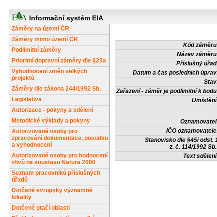
Informační systém EIA
Záměry na území ČR
Záměry mimo území ČR
Kód záměru
Podlimitní záměry
Název záměru
Prioritní dopravní záměry dle §23a
Příslušný úřad
Vyhodnocení změn velkých
Datum a čas posledních úprav
projektů
Stav
Záměry dle zákona 244/1992 Sb.
Zařazení - záměr je podlimitní k bodu
Legislativa
Umístění
Autorizace - pokyny a sdělení
Metodické výklady a pokyny
Oznamovatel
IČO oznamovatele
Autorizované osoby pro
zpracování dokumentace, posudku
Stanovisko dle §45i odst. 
a vyhodnocení
z. č. 114/1992 Sb.
Autorizované osoby pro hodnocení
Text sdělení
vlivů na soustavu Natura 2000
Seznam pracovníků příslušných
úřadů
Dotčené evropsky významné
lokality
Dotčené ptačí oblasti