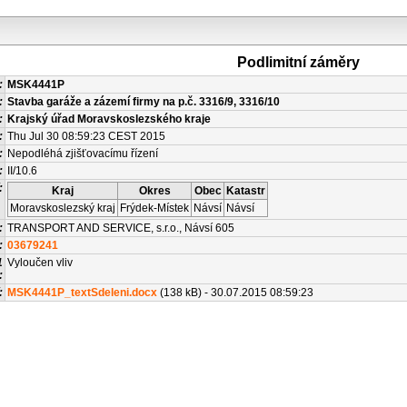
Podlimitní záměry
:
MSK4441P
:
Stavba garáže a zázemí firmy na p.č. 3316/9, 3316/10
:
Krajský úřad Moravskoslezského kraje
:
Thu Jul 30 08:59:23 CEST 2015
:
Nepodléhá zjišťovacímu řízení
:
II/10.6
:
Kraj
Okres
Obec
Katastr
Moravskoslezský kraj
Frýdek-Místek
Návsí
Návsí
:
TRANSPORT AND SERVICE, s.r.o., Návsí 605
:
03679241
1
Vyloučen vliv
:
:
MSK4441P_textSdeleni.docx
(138 kB) - 30.07.2015 08:59:23