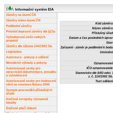
Informační systém EIA
Záměry na území ČR
Záměry mimo území ČR
Kód záměru
Podlimitní záměry
Název záměru
Prioritní dopravní záměry dle §23a
Příslušný úřad
Vyhodnocení změn velkých
Datum a čas posledních úprav
projektů
Stav
Záměry dle zákona 244/1992 Sb.
Zařazení - záměr je podlimitní k bodu
Legislativa
Umístění
Autorizace - pokyny a sdělení
Metodické výklady a pokyny
Oznamovatel
IČO oznamovatele
Autorizované osoby pro
zpracování dokumentace, posudku
Stanovisko dle §45i odst. 
a vyhodnocení
z. č. 114/1992 Sb.
Autorizované osoby pro hodnocení
Text sdělení
vlivů na soustavu Natura 2000
Seznam pracovníků příslušných
úřadů
Dotčené evropsky významné
lokality
Dotčené ptačí oblasti