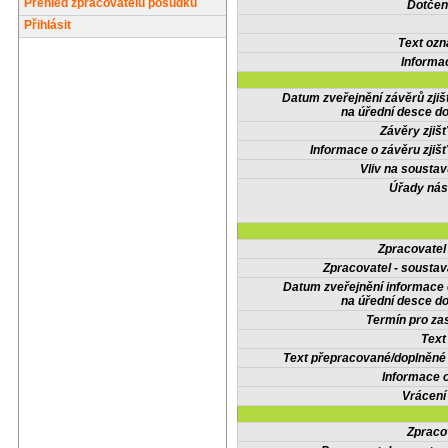
Přehled zpracovatelů posudků
Dotčené
Přihlásit
Text oz
Informa
Datum zveřejnění závěrů zjiš
na úřední desce do
Závěry zjišť
Informace o závěru zjišť
Vliv na sousta
Úřady nás
Zpracovate
Zpracovatel - soustav
Datum zveřejnění informace
na úřední desce do
Termín pro zas
Text
Text přepracované/doplněn
Informace 
Vrácení
Zpraco