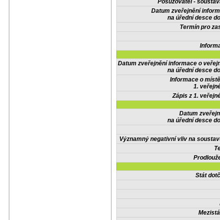
Posuzovatel - soustav
Datum zveřejnění infor
na úřední desce do
Termín pro zas
Inform
Datum zveřejnění informace o veřej
na úřední desce do
Informace o místě
1. veřejn
Zápis z 1. veřejn
Datum zveřejn
na úřední desce do
Významný negativní vliv na soustav
Te
Prodlouže
Stát do
Mezistá