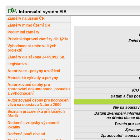
Informační systém EIA
Záměry na území ČR
Záměry mimo území ČR
Podlimitní záměry
Prioritní dopravní záměry dle §23a
Znění 
Vyhodnocení změn velkých
projektů
Záměry dle zákona 244/1992 Sb.
Legislativa
Autorizace - pokyny a sdělení
Metodické výklady a pokyny
Autorizované osoby pro
zpracování dokumentace, posudku
IČO
a vyhodnocení
Datum a čas pos
Autorizované osoby pro hodnocení
vlivů na soustavu Natura 2000
Vliv na sousta
Seznam pracovníků příslušných
Datum zveřejnění inform
úřadů
na úřední desce do
Dotčené evropsky významné
Termín pro zas
lokality
Zpracov
Dotčené ptačí oblasti
Zpracovatel - soustav