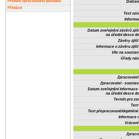
Přehled zpracovatelů posudků
Dotčené
Přihlásit
Text oz
Informa
Datum zveřejnění závěrů zjiš
na úřední desce do
Závěry zjišť
Informace o závěru zjišť
Vliv na sousta
Úřady nás
Zpracovate
Zpracovatel - soustav
Datum zveřejnění informace
na úřední desce do
Termín pro zas
Text
Text přepracované/doplněn
Informace 
Vrácení
Zpraco