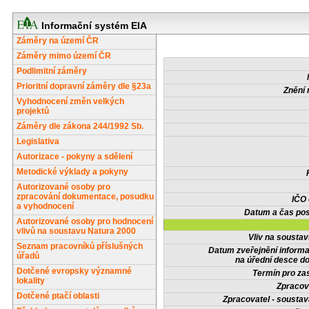
Informační systém EIA
Záměry na území ČR
Záměry mimo území ČR
Podlimitní záměry
Prioritní dopravní záměry dle §23a
Znění 
Vyhodnocení změn velkých
projektů
Záměry dle zákona 244/1992 Sb.
Legislativa
Autorizace - pokyny a sdělení
Metodické výklady a pokyny
Autorizované osoby pro
zpracování dokumentace, posudku
IČO
a vyhodnocení
Datum a čas pos
Autorizované osoby pro hodnocení
vlivů na soustavu Natura 2000
Vliv na sousta
Seznam pracovníků příslušných
Datum zveřejnění inform
úřadů
na úřední desce do
Dotčené evropsky významné
Termín pro zas
lokality
Zpracov
Dotčené ptačí oblasti
Zpracovatel - soustav