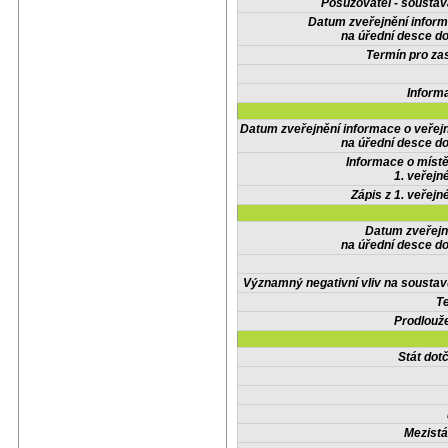
Posuzovatel - soustav
Datum zveřejnění infor
na úřední desce do
Termín pro zas
Inform
Datum zveřejnění informace o veřej
na úřední desce do
Informace o místě
1. veřejn
Zápis z 1. veřejn
Datum zveřejn
na úřední desce do
Významný negativní vliv na soustav
Te
Prodlouže
Stát do
Mezistá