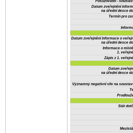
Posuzovatel - soustav
Datum zveřejnění infor
na úřední desce do
Termín pro zas
Inform
Datum zveřejnění informace o veřej
na úřední desce do
Informace o místě
1. veřejn
Zápis z 1. veřejn
Datum zveřejn
na úřední desce do
Významný negativní vliv na soustav
Te
Prodlouže
Stát do
Mezistá