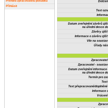
Přehled zpracovatelů posudků
Dotčené
Přihlásit
Text oz
Informa
Datum zveřejnění závěrů zjiš
na úřední desce do
Závěry zjišť
Informace o závěru zjišť
Vliv na sousta
Úřady nás
Zpracovate
Zpracovatel - soustav
Datum zveřejnění informace
na úřední desce do
Termín pro zas
Text
Text přepracované/doplněn
Informace 
Vrácení
Zpraco