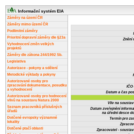
Informační systém EIA
Záměry na území ČR
Záměry mimo území ČR
Podlimitní záměry
Prioritní dopravní záměry dle §23a
Znění 
Vyhodnocení změn velkých
projektů
Záměry dle zákona 244/1992 Sb.
Legislativa
Autorizace - pokyny a sdělení
Metodické výklady a pokyny
Autorizované osoby pro
zpracování dokumentace, posudku
IČO
a vyhodnocení
Datum a čas pos
Autorizované osoby pro hodnocení
vlivů na soustavu Natura 2000
Vliv na sousta
Seznam pracovníků příslušných
Datum zveřejnění inform
úřadů
na úřední desce do
Dotčené evropsky významné
Termín pro zas
lokality
Zpracov
Dotčené ptačí oblasti
Zpracovatel - soustav