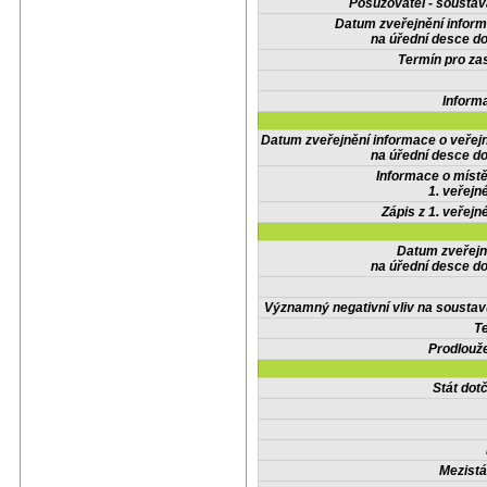
Posuzovatel - soustav
Datum zveřejnění infor
na úřední desce do
Termín pro zas
Inform
Datum zveřejnění informace o veřej
na úřední desce do
Informace o místě
1. veřejn
Zápis z 1. veřejn
Datum zveřejn
na úřední desce do
Významný negativní vliv na soustav
Te
Prodlouže
Stát do
Mezistá