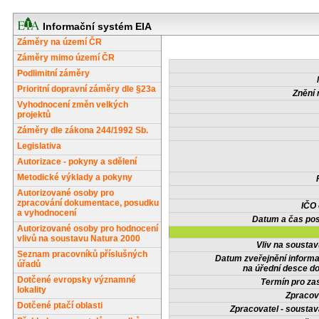
Informační systém EIA
Záměry na území ČR
Záměry mimo území ČR
Podlimitní záměry
Prioritní dopravní záměry dle §23a
Znění 
Vyhodnocení změn velkých
projektů
Záměry dle zákona 244/1992 Sb.
Legislativa
Autorizace - pokyny a sdělení
Metodické výklady a pokyny
Autorizované osoby pro
zpracování dokumentace, posudku
IČO
a vyhodnocení
Datum a čas pos
Autorizované osoby pro hodnocení
vlivů na soustavu Natura 2000
Vliv na sousta
Seznam pracovníků příslušných
Datum zveřejnění inform
úřadů
na úřední desce do
Dotčené evropsky významné
Termín pro zas
lokality
Zpracov
Dotčené ptačí oblasti
Zpracovatel - soustav