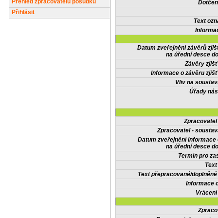
Přehled zpracovatelů posudků
Dotčené
Přihlásit
Text oz
Informa
Datum zveřejnění závěrů zjiš
na úřední desce do
Závěry zjišť
Informace o závěru zjišť
Vliv na sousta
Úřady nás
Zpracovate
Zpracovatel - soustav
Datum zveřejnění informace
na úřední desce do
Termín pro zas
Text
Text přepracované/doplněn
Informace 
Vrácení
Zpraco