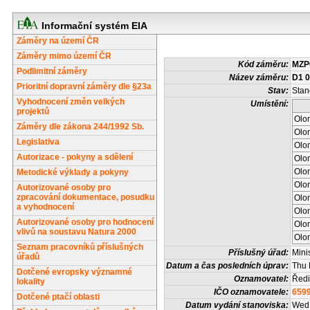
Informační systém EIA
Záměry na území ČR
Záměry mimo území ČR
Kód záměru:
MZP
Podlimitní záměry
Název záměru:
D1 0
Prioritní dopravní záměry dle §23a
Stav:
Stan
Vyhodnocení změn velkých
Umístění:
projektů
Olo
Záměry dle zákona 244/1992 Sb.
Olo
Legislativa
Olo
Autorizace - pokyny a sdělení
Olo
Olo
Metodické výklady a pokyny
Olo
Autorizované osoby pro
zpracování dokumentace, posudku
Olo
a vyhodnocení
Olo
Autorizované osoby pro hodnocení
Olo
vlivů na soustavu Natura 2000
Olo
Seznam pracovníků příslušných
Příslušný úřad:
Mini
úřadů
Datum a čas posledních úprav:
Thu 
Dotčené evropsky významné
Oznamovatel:
Ředit
lokality
IČO oznamovatele:
659
Dotčené ptačí oblasti
Datum vydání stanoviska:
Wed 