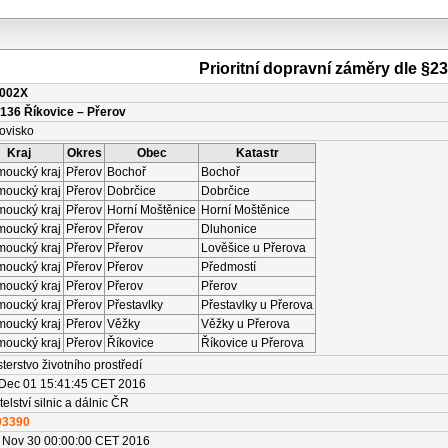
Prioritní dopravní záměry dle §2
002X
136 Říkovice – Přerov
ovisko
Kraj
Okres
Obec
Katastr
moucký kraj
Přerov
Bochoř
Bochoř
moucký kraj
Přerov
Dobrčice
Dobrčice
moucký kraj
Přerov
Horní Moštěnice
Horní Moštěnice
moucký kraj
Přerov
Přerov
Dluhonice
moucký kraj
Přerov
Přerov
Lověšice u Přerova
moucký kraj
Přerov
Přerov
Předmostí
moucký kraj
Přerov
Přerov
Přerov
moucký kraj
Přerov
Přestavlky
Přestavlky u Přerova
moucký kraj
Přerov
Věžky
Věžky u Přerova
moucký kraj
Přerov
Říkovice
Říkovice u Přerova
sterstvo životního prostředí
Dec 01 15:41:45 CET 2016
elství silnic a dálnic ČR
93390
Nov 30 00:00:00 CET 2016