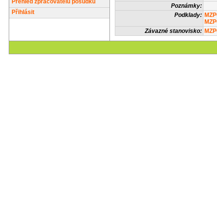
Přehled zpracovatelů posudků
Poznámky:
Přihlásit
Podklady:
MZP
MZP
Závazné stanovisko:
MZP