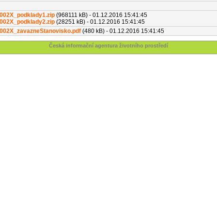
002X_podklady1.zip
(968111 kB) - 01.12.2016 15:41:45
002X_podklady2.zip
(28251 kB) - 01.12.2016 15:41:45
002X_zavazneStanovisko.pdf
(480 kB) - 01.12.2016 15:41:45
Česká informační agentura životního prostředí