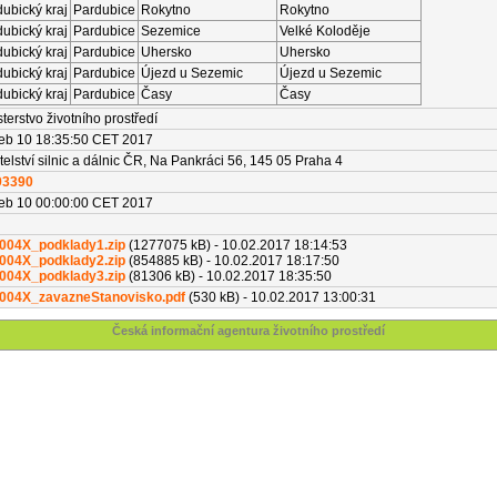
ubický kraj
Pardubice
Rokytno
Rokytno
ubický kraj
Pardubice
Sezemice
Velké Koloděje
ubický kraj
Pardubice
Uhersko
Uhersko
ubický kraj
Pardubice
Újezd u Sezemic
Újezd u Sezemic
ubický kraj
Pardubice
Časy
Časy
sterstvo životního prostředí
Feb 10 18:35:50 CET 2017
telství silnic a dálnic ČR, Na Pankráci 56, 145 05 Praha 4
93390
Feb 10 00:00:00 CET 2017
004X_podklady1.zip
(1277075 kB) - 10.02.2017 18:14:53
004X_podklady2.zip
(854885 kB) - 10.02.2017 18:17:50
004X_podklady3.zip
(81306 kB) - 10.02.2017 18:35:50
004X_zavazneStanovisko.pdf
(530 kB) - 10.02.2017 13:00:31
Česká informační agentura životního prostředí