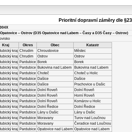
Prioritní dopravní záměry dle §2
004X
Opatovice – Ostrov (D35 Opatovice nad Labem – Časy a D35 Časy – Ostrov)
ovisko
Kraj
Okres
Obec
Katastr
ubický kraj
Chrudim
Chroustovice
Městec
ubický kraj
Chrudim
Ostrov
Ostrov
ubický kraj
Pardubice
Borek
Borek
ubický kraj
Pardubice
Bukovina nad Labem
Bukovina nad Labem
ubický kraj
Pardubice
Choteč
Choteč u Holic
ubický kraj
Pardubice
Dašice
Dašice
ubický kraj
Pardubice
Dašice
Prachovice u Dašic
ubický kraj
Pardubice
Dolní Roveň
Dolní Roveň
ubický kraj
Pardubice
Dolní Roveň
Horní Roveň
ubický kraj
Pardubice
Dolní Roveň
Komárov u Holic
ubický kraj
Pardubice
Dolní Ředice
Dolní Ředice
ubický kraj
Pardubice
Lány u Dašic
Lány u Dašic
ubický kraj
Pardubice
Moravany
Turov nad Loučnou
ubický kraj
Pardubice
Moravany
Čeradice nad Loučnou
ubický kraj
Pardubice
Opatovice nad Labem
Opatovice nad Labem