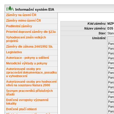
Informační systém EIA
Záměry na území ČR
Záměry mimo území ČR
Kód záměru:
MZP
Podlimitní záměry
Název záměru:
D35 
Prioritní dopravní záměry dle §23a
Stav:
Stan
Vyhodnocení změn velkých
Umístění:
projektů
Pard
Záměry dle zákona 244/1992 Sb.
Pard
Legislativa
Pard
Autorizace - pokyny a sdělení
Pard
Pard
Metodické výklady a pokyny
Pard
Autorizované osoby pro
zpracování dokumentace, posudku
Pard
a vyhodnocení
Pard
Autorizované osoby pro hodnocení
Pard
vlivů na soustavu Natura 2000
Pard
Seznam pracovníků příslušných
Pard
úřadů
Pard
Dotčené evropsky významné
Pard
lokality
Pard
Dotčené ptačí oblasti
Pard