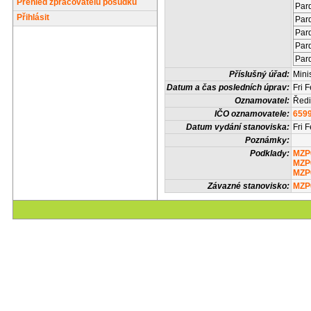
Přehled zpracovatelů posudků
Pard
Přihlásit
Pard
Pard
Pard
Pard
Příslušný úřad:
Mini
Datum a čas posledních úprav:
Fri 
Oznamovatel:
Ředi
IČO oznamovatele:
659
Datum vydání stanoviska:
Fri 
Poznámky:
Podklady:
MZP
MZP
MZP
Závazné stanovisko:
MZP