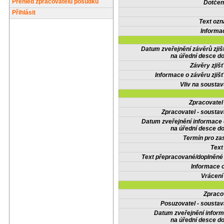
Přehled zpracovatelů posudků
Dotčené
Přihlásit
Text oz
Informa
Datum zveřejnění závěrů zjiš
na úřední desce do
Závěry zjišť
Informace o závěru zjišť
Vliv na sousta
Zpracovate
Zpracovatel - soustav
Datum zveřejnění informace
na úřední desce do
Termín pro zas
Text
Text přepracované/doplněn
Informace 
Vrácení
Zpraco
Posuzovatel - soustav
Datum zveřejnění infor
na úřední desce do