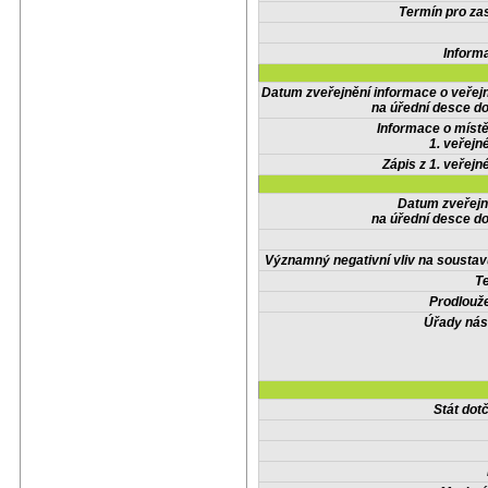
Termín pro zas
Inform
Datum zveřejnění informace o veřej
na úřední desce do
Informace o místě
1. veřejn
Zápis z 1. veřejn
Datum zveřejn
na úřední desce do
Významný negativní vliv na soustav
Te
Prodlouže
Úřady nás
Stát do