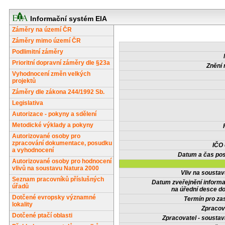
Informační systém EIA
Záměry na území ČR
Záměry mimo území ČR
Podlimitní záměry
Prioritní dopravní záměry dle §23a
Znění 
Vyhodnocení změn velkých
projektů
Záměry dle zákona 244/1992 Sb.
Legislativa
Autorizace - pokyny a sdělení
Metodické výklady a pokyny
Autorizované osoby pro
zpracování dokumentace, posudku
IČO
a vyhodnocení
Datum a čas pos
Autorizované osoby pro hodnocení
vlivů na soustavu Natura 2000
Vliv na sousta
Seznam pracovníků příslušných
Datum zveřejnění inform
úřadů
na úřední desce do
Dotčené evropsky významné
Termín pro zas
lokality
Zpracov
Dotčené ptačí oblasti
Zpracovatel - soustav