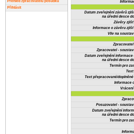
Přehled zpracovatelů posudků
Informa
Přihlásit
Datum zveřejnění závěrů zjiš
na úřední desce do
Závěry zjišť
Informace o závěru zjišť
Vliv na sousta
Zpracovate
Zpracovatel - soustav
Datum zveřejnění informace
na úřední desce do
Termín pro zas
Text
Text přepracované/doplněn
Informace 
Vrácení
Zpraco
Posuzovatel - soustav
Datum zveřejnění infor
na úřední desce do
Termín pro zas
Inform