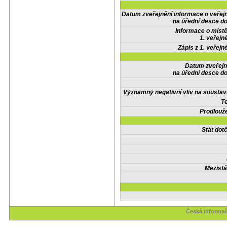
Datum zveřejnění informace o veřej
na úřední desce do
Informace o místě
1. veřejn
Zápis z 1. veřejn
Datum zveřejn
na úřední desce do
Významný negativní vliv na soustav
Te
Prodlouže
Stát do
Mezistá
Česká informač