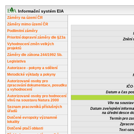
Informační systém EIA
Záměry na území ČR
Záměry mimo území ČR
Podlimitní záměry
Prioritní dopravní záměry dle §23a
Znění 
Vyhodnocení změn velkých
projektů
Záměry dle zákona 244/1992 Sb.
Legislativa
Autorizace - pokyny a sdělení
Metodické výklady a pokyny
Autorizované osoby pro
zpracování dokumentace, posudku
IČO
a vyhodnocení
Datum a čas pos
Autorizované osoby pro hodnocení
vlivů na soustavu Natura 2000
Vliv na sousta
Seznam pracovníků příslušných
Datum zveřejnění inform
úřadů
na úřední desce do
Dotčené evropsky významné
Termín pro zas
lokality
Zpracov
Dotčené ptačí oblasti
Text oz