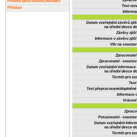
Zpracov
Přehled zpracovatelů posudků
Text oz
Přihlásit
Informa
Datum zveřejnění závěrů zjiš
na úřední desce do
Závěry zjišť
Informace o závěru zjišť
Vliv na sousta
Zpracovate
Zpracovatel - soustav
Datum zveřejnění informace
na úřední desce do
Termín pro zas
Text
Text přepracované/doplněn
Informace 
Vrácení
Zpraco
Posuzovatel - soustav
Datum zveřejnění infor
na úřední desce do
Termín pro zas