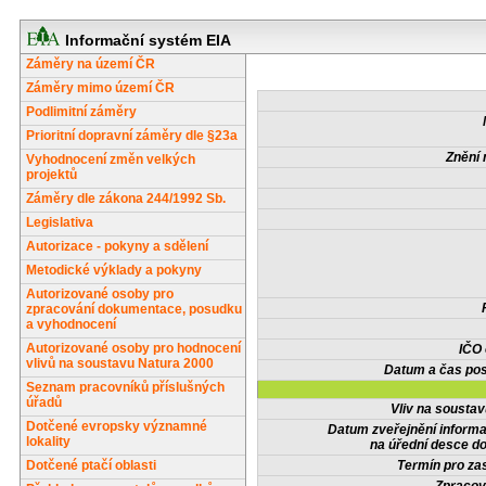
Informační systém EIA
Záměry na území ČR
Záměry mimo území ČR
Podlimitní záměry
Prioritní dopravní záměry dle §23a
Znění 
Vyhodnocení změn velkých
projektů
Záměry dle zákona 244/1992 Sb.
Legislativa
Autorizace - pokyny a sdělení
Metodické výklady a pokyny
Autorizované osoby pro
zpracování dokumentace, posudku
a vyhodnocení
Autorizované osoby pro hodnocení
IČO
vlivů na soustavu Natura 2000
Datum a čas pos
Seznam pracovníků příslušných
úřadů
Vliv na sousta
Dotčené evropsky významné
Datum zveřejnění inform
lokality
na úřední desce do
Dotčené ptačí oblasti
Termín pro zas