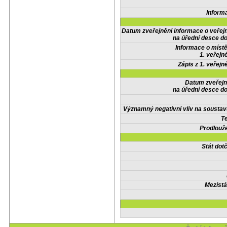
Inform
Datum zveřejnění informace o veřej
na úřední desce do
Informace o místě
1. veřejn
Zápis z 1. veřejn
Datum zveřejn
na úřední desce do
Významný negativní vliv na soustav
Te
Prodlouže
Stát do
Mezistá