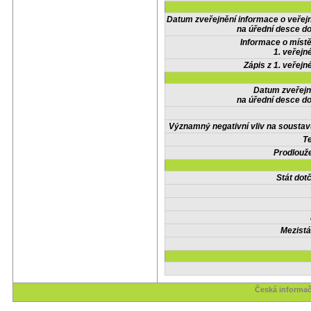
Datum zveřejnění informace o veřej
na úřední desce do
Informace o místě
1. veřejn
Zápis z 1. veřejn
Datum zveřejn
na úřední desce do
Významný negativní vliv na soustav
Te
Prodlouže
Stát do
Mezistá
Česká informač