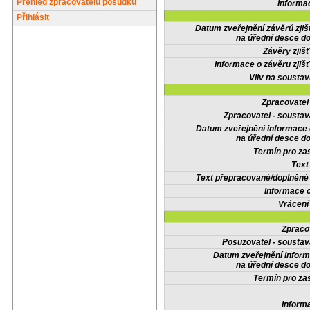
Přehled zpracovatelů posudků
Informa
Přihlásit
Datum zveřejnění závěrů zjiš
na úřední desce do
Závěry zjišť
Informace o závěru zjišť
Vliv na sousta
Zpracovate
Zpracovatel - soustav
Datum zveřejnění informace
na úřední desce do
Termín pro zas
Text
Text přepracované/doplněn
Informace 
Vrácení
Zpraco
Posuzovatel - soustav
Datum zveřejnění infor
na úřední desce do
Termín pro zas
Inform