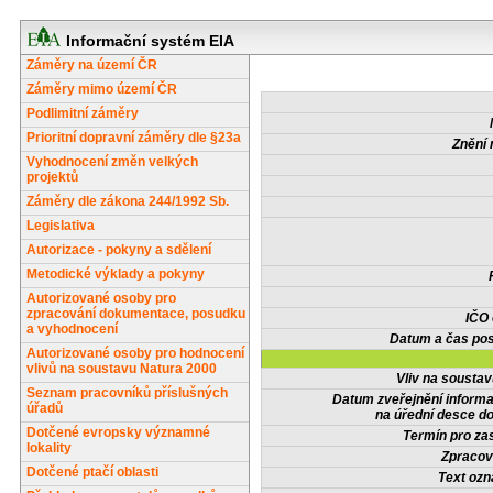
Informační systém EIA
Záměry na území ČR
Záměry mimo území ČR
Podlimitní záměry
Prioritní dopravní záměry dle §23a
Znění 
Vyhodnocení změn velkých
projektů
Záměry dle zákona 244/1992 Sb.
Legislativa
Autorizace - pokyny a sdělení
Metodické výklady a pokyny
Autorizované osoby pro
zpracování dokumentace, posudku
IČO
a vyhodnocení
Datum a čas pos
Autorizované osoby pro hodnocení
vlivů na soustavu Natura 2000
Vliv na sousta
Seznam pracovníků příslušných
Datum zveřejnění inform
úřadů
na úřední desce do
Dotčené evropsky významné
Termín pro zas
lokality
Zpracov
Dotčené ptačí oblasti
Text oz