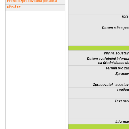
Přehled zpracovatelů posudků
Přihlásit
IČO
Datum a čas pos
Vliv na sousta
Datum zveřejnění inform
na úřední desce do
Termín pro zas
Zpracov
Zpracovatel - soustav
Dotčené
Text oz
Informa