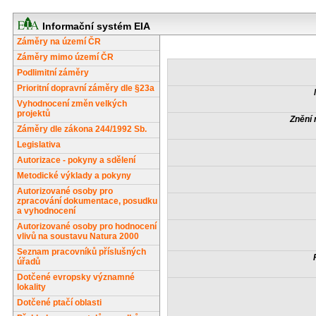
Informační systém EIA
Záměry na území ČR
Záměry mimo území ČR
Podlimitní záměry
Prioritní dopravní záměry dle §23a
Vyhodnocení změn velkých
projektů
Znění 
Záměry dle zákona 244/1992 Sb.
Legislativa
Autorizace - pokyny a sdělení
Metodické výklady a pokyny
Autorizované osoby pro
zpracování dokumentace, posudku
a vyhodnocení
Autorizované osoby pro hodnocení
vlivů na soustavu Natura 2000
Seznam pracovníků příslušných
úřadů
Dotčené evropsky významné
lokality
Dotčené ptačí oblasti