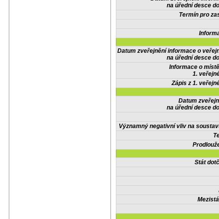
na úřední desce do
Termín pro zas
Inform
Datum zveřejnění informace o veřej
na úřední desce do
Informace o místě
1. veřejn
Zápis z 1. veřejn
Datum zveřejn
na úřední desce do
Významný negativní vliv na soustav
Te
Prodlouže
Stát do
Mezistá