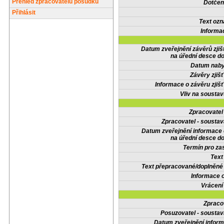
Přehled zpracovatelů posudků
Dotčené
Přihlásit
Text oz
Informa
Datum zveřejnění závěrů zjiš
na úřední desce do
Datum nabyt
Závěry zjišť
Informace o závěru zjišť
Vliv na sousta
Zpracovate
Zpracovatel - soustav
Datum zveřejnění informace
na úřední desce do
Termín pro zas
Text
Text přepracované/doplněn
Informace 
Vrácení
Zpraco
Posuzovatel - soustav
Datum zveřejnění infor