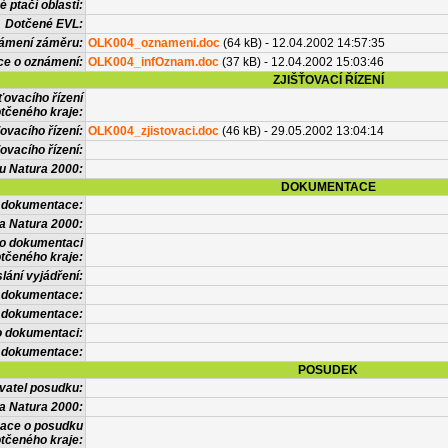
 ptačí oblasti:
Dotčené EVL:
námení záměru:
OLK004_oznameni.doc
(64 kB) - 12.04.2002 14:57:35
ce o oznámení:
OLK004_infOznam.doc
(37 kB) - 12.04.2002 15:03:46
ZJIŠŤOVACÍ ŘÍZENÍ
ťovacího řízení
tčeného kraje:
ovacího řízení:
OLK004_zjistovaci.doc
(46 kB) - 29.05.2002 13:04:14
ovacího řízení:
vu Natura 2000:
DOKUMENTACE
l dokumentace:
a Natura 2000:
 o dokumentaci
tčeného kraje:
lání vyjádření:
 dokumentace:
é dokumentace:
o dokumentaci:
 dokumentace:
POSUDEK
vatel posudku:
a Natura 2000:
mace o posudku
tčeného kraje: