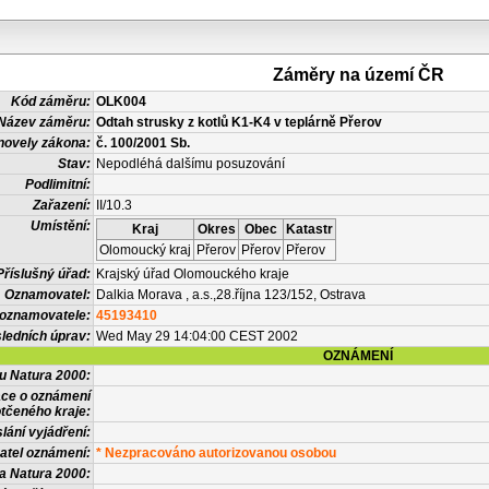
Záměry na území ČR
Kód záměru:
OLK004
Název záměru:
Odtah strusky z kotlů K1-K4 v teplárně Přerov
novely zákona:
č. 100/2001 Sb.
Stav:
Nepodléhá dalšímu posuzování
Podlimitní:
Zařazení:
II/10.3
Umístění:
Kraj
Okres
Obec
Katastr
Olomoucký kraj
Přerov
Přerov
Přerov
Příslušný úřad:
Krajský úřad Olomouckého kraje
Oznamovatel:
Dalkia Morava , a.s.,28.října 123/152, Ostrava
 oznamovatele:
45193410
ledních úprav:
Wed May 29 14:04:00 CEST 2002
OZNÁMENÍ
vu Natura 2000:
ace o oznámení
tčeného kraje:
lání vyjádření:
atel oznámení:
* Nezpracováno autorizovanou osobou
a Natura 2000: