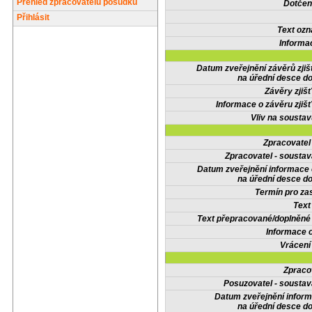
Přehled zpracovatelů posudků
Dotčené
Přihlásit
Text oz
Informa
Datum zveřejnění závěrů zjiš
na úřední desce do
Závěry zjišť
Informace o závěru zjišť
Vliv na sousta
Zpracovate
Zpracovatel - soustav
Datum zveřejnění informace
na úřední desce do
Termín pro zas
Text
Text přepracované/doplněn
Informace 
Vrácení
Zpraco
Posuzovatel - soustav
Datum zveřejnění infor
na úřední desce do