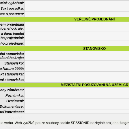
lání vyjádření:
Text posudku:
ace o posudku:
VEŘEJNÉ PROJEDNÁNÍ
ném projednání
tčeného kraje:
 a času konání
ého projednání:
ého projednání:
STANOVISKO
ění stanoviska
tčeného kraje:
Stanovisko:
u Natura 2000:
xt stanoviska:
ní stanoviska:
MEZISTÁTNÍ POSUZOVÁNÍ NA ÚZEMÍ ČR
tčený záměrem:
Poznámka:
Oznámení:
Dokumentace:
tní konzultace:
Posudek:
OSTATNÍ INFORMACE
ohoto webu. Web využívá pouze soubory cookie SESSIONID nezbytné pro jeho fung
Poznámka: