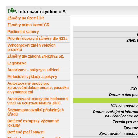
Informační systém EIA
Záměry na území ČR
Záměry mimo území ČR
Podlimitní záměry
Prioritní dopravní záměry dle §23a
Znění 
Vyhodnocení změn velkých
projektů
Záměry dle zákona 244/1992 Sb.
Legislativa
Autorizace - pokyny a sdělení
Metodické výklady a pokyny
Autorizované osoby pro
zpracování dokumentace, posudku
IČO
a vyhodnocení
Datum a čas pos
Autorizované osoby pro hodnocení
vlivů na soustavu Natura 2000
Vliv na sousta
Seznam pracovníků příslušných
Datum zveřejnění inform
úřadů
na úřední desce do
Dotčené evropsky významné
Termín pro zas
lokality
Zpracov
Dotčené ptačí oblasti
Zpracovatel - soustav