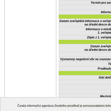
Termín pro zas
Inform
Datum zveřejnění informace o veřej
na úřední desce do
Informace o místě
1. veřejn
Zápis z 1. veřejn
Datum zveřejn
na úřední desce do
Významný negativní vliv na soustav
Te
Prodlouže
Stát do
Mezistá
Česká informační agentura životního prostředí je provozovatelem t