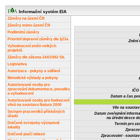
Informační systém EIA
Záměry na území ČR
Záměry mimo území ČR
Podlimitní záměry
Prioritní dopravní záměry dle §23a
Znění 
Vyhodnocení změn velkých
projektů
Záměry dle zákona 244/1992 Sb.
Legislativa
Autorizace - pokyny a sdělení
Metodické výklady a pokyny
Autorizované osoby pro
zpracování dokumentace, posudku
IČO
a vyhodnocení
Datum a čas pos
Autorizované osoby pro hodnocení
vlivů na soustavu Natura 2000
Vliv na sousta
Seznam pracovníků příslušných
Datum zveřejnění inform
úřadů
na úřední desce do
Dotčené evropsky významné
Termín pro zas
lokality
Zpracov
Dotčené ptačí oblasti
Zpracovatel - soustav