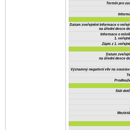
Termín pro zas
Inform
Datum zveřejnění informace o veřej
na úřední desce do
Informace o místě
1. veřejn
Zápis z 1. veřejn
Datum zveřejn
na úřední desce do
Významný negativní vliv na soustav
Te
Prodlouže
Stát do
Mezistá