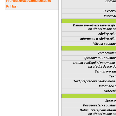
Přehled zpracovatelů posudků
Dotčené
Přihlásit
Text oz
Informa
Datum zveřejnění závěrů zjiš
na úřední desce do
Závěry zjišť
Informace o závěru zjišť
Vliv na sousta
Zpracovate
Zpracovatel - soustav
Datum zveřejnění informace
na úřední desce do
Termín pro zas
Text
Text přepracované/doplněn
Informace 
Vrácení
Zpraco
Posuzovatel - soustav
Datum zveřejnění infor
na úřední desce do