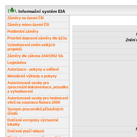
Informační systém EIA
Záměry na území ČR
Záměry mimo území ČR
Podlimitní záměry
Prioritní dopravní záměry dle §23a
Znění 
Vyhodnocení změn velkých
projektů
Záměry dle zákona 244/1992 Sb.
Legislativa
Autorizace - pokyny a sdělení
Metodické výklady a pokyny
Autorizované osoby pro
zpracování dokumentace, posudku
a vyhodnocení
Autorizované osoby pro hodnocení
vlivů na soustavu Natura 2000
Seznam pracovníků příslušných
úřadů
Dotčené evropsky významné
lokality
Dotčené ptačí oblasti