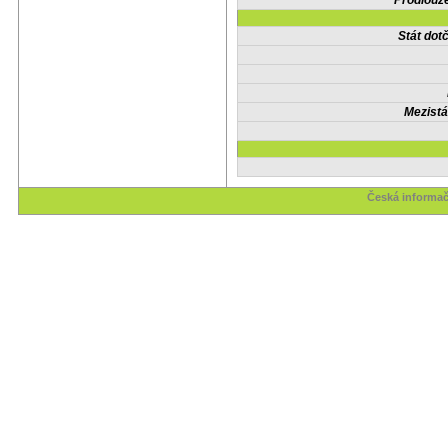
Prodlouže
Stát do
Mezistá
Česká informač