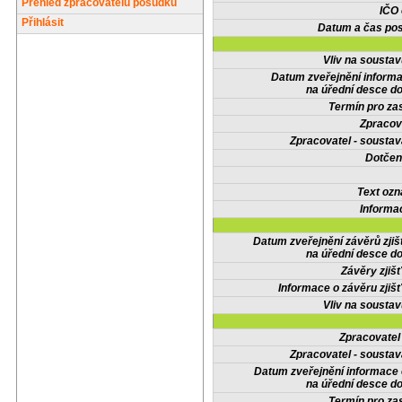
Přehled zpracovatelů posudků
IČO
Přihlásit
Datum a čas pos
Vliv na sousta
Datum zveřejnění inform
na úřední desce do
Termín pro zas
Zpracov
Zpracovatel - soustav
Dotčené
Text oz
Informa
Datum zveřejnění závěrů zjiš
na úřední desce do
Závěry zjišť
Informace o závěru zjišť
Vliv na sousta
Zpracovate
Zpracovatel - soustav
Datum zveřejnění informace
na úřední desce do
Termín pro zas