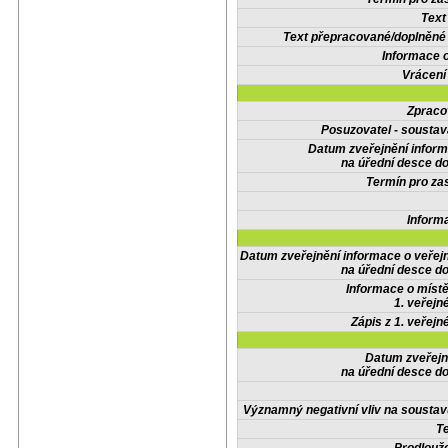
Text
Text přepracované/doplněn
Informace 
Vrácení
Zpraco
Posuzovatel - soustav
Datum zveřejnění infor
na úřední desce do
Termín pro zas
Inform
Datum zveřejnění informace o veřej
na úřední desce do
Informace o místě
1. veřejn
Zápis z 1. veřejn
Datum zveřejn
na úřední desce do
Významný negativní vliv na soustav
Te