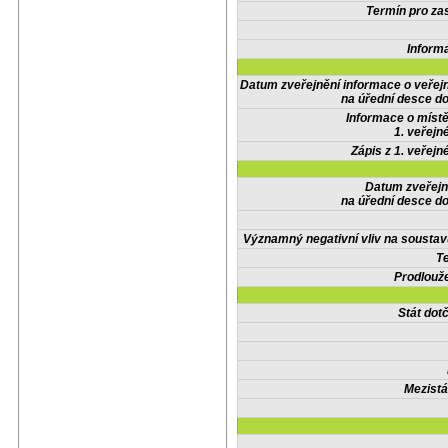
Termín pro zas
Inform
Datum zveřejnění informace o veřej
na úřední desce do
Informace o místě
1. veřejn
Zápis z 1. veřejn
Datum zveřejn
na úřední desce do
Významný negativní vliv na soustav
Te
Prodlouže
Stát do
Mezistá