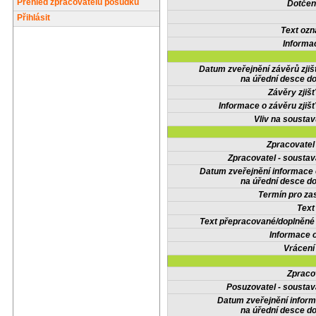
Přehled zpracovatelů posudků
Dotčené
Přihlásit
Text oz
Informa
Datum zveřejnění závěrů zjiš
na úřední desce do
Závěry zjišť
Informace o závěru zjišť
Vliv na sousta
Zpracovate
Zpracovatel - soustav
Datum zveřejnění informace
na úřední desce do
Termín pro zas
Text
Text přepracované/doplněn
Informace 
Vrácení
Zpraco
Posuzovatel - soustav
Datum zveřejnění infor
na úřední desce do