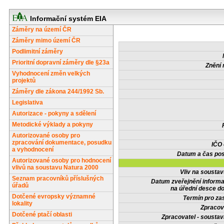
Informační systém EIA
Záměry na území ČR
Záměry mimo území ČR
Podlimitní záměry
Prioritní dopravní záměry dle §23a
Znění 
Vyhodnocení změn velkých
projektů
Záměry dle zákona 244/1992 Sb.
Legislativa
Autorizace - pokyny a sdělení
Metodické výklady a pokyny
Autorizované osoby pro
zpracování dokumentace, posudku
IČO
a vyhodnocení
Datum a čas pos
Autorizované osoby pro hodnocení
vlivů na soustavu Natura 2000
Vliv na sousta
Seznam pracovníků příslušných
Datum zveřejnění inform
úřadů
na úřední desce do
Dotčené evropsky významné
Termín pro zas
lokality
Zpracov
Dotčené ptačí oblasti
Zpracovatel - soustav