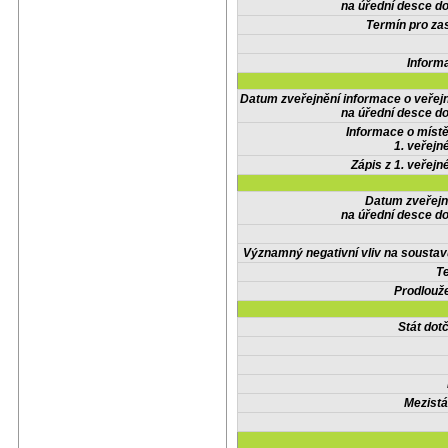
na úřední desce do
Termín pro zas
Inform
Datum zveřejnění informace o veřej
na úřední desce do
Informace o místě
1. veřejn
Zápis z 1. veřejn
Datum zveřejn
na úřední desce do
Významný negativní vliv na soustav
Te
Prodlouže
Stát do
Mezistá