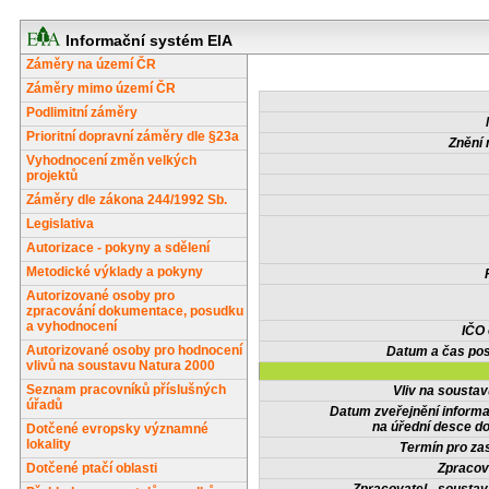
Informační systém EIA
Záměry na území ČR
Záměry mimo území ČR
Podlimitní záměry
Prioritní dopravní záměry dle §23a
Znění 
Vyhodnocení změn velkých
projektů
Záměry dle zákona 244/1992 Sb.
Legislativa
Autorizace - pokyny a sdělení
Metodické výklady a pokyny
Autorizované osoby pro
zpracování dokumentace, posudku
a vyhodnocení
IČO
Autorizované osoby pro hodnocení
Datum a čas pos
vlivů na soustavu Natura 2000
Seznam pracovníků příslušných
Vliv na sousta
úřadů
Datum zveřejnění inform
na úřední desce do
Dotčené evropsky významné
lokality
Termín pro zas
Dotčené ptačí oblasti
Zpracov