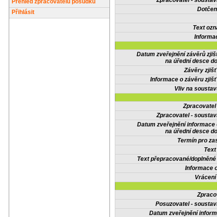
Zpracovatel - soustav
Přehled zpracovatelů posudků
Dotčené
Přihlásit
Text oz
Informa
Datum zveřejnění závěrů zjiš
na úřední desce do
Závěry zjišť
Informace o závěru zjišť
Vliv na sousta
Zpracovate
Zpracovatel - soustav
Datum zveřejnění informace
na úřední desce do
Termín pro zas
Text
Text přepracované/doplněn
Informace 
Vrácení
Zpraco
Posuzovatel - soustav
Datum zveřejnění infor