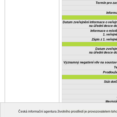
Termín pro zas
Inform
Datum zveřejnění informace o veřej
na úřední desce do
Informace o místě
1. veřejn
Zápis z 1. veřejn
Datum zveřejn
na úřední desce do
Významný negativní vliv na soustav
Te
Prodlouže
Stát do
Mezistá
Česká informační agentura životního prostředí je provozovatelem t