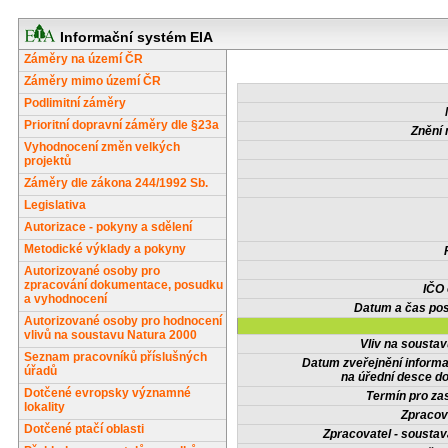
Informační systém EIA
Záměry na území ČR
Záměry mimo území ČR
Podlimitní záměry
Prioritní dopravní záměry dle §23a
Znění 
Vyhodnocení změn velkých
projektů
Záměry dle zákona 244/1992 Sb.
Legislativa
Autorizace - pokyny a sdělení
Metodické výklady a pokyny
Autorizované osoby pro
zpracování dokumentace, posudku
IČO
a vyhodnocení
Datum a čas pos
Autorizované osoby pro hodnocení
vlivů na soustavu Natura 2000
Vliv na sousta
Seznam pracovníků příslušných
Datum zveřejnění inform
úřadů
na úřední desce do
Dotčené evropsky významné
Termín pro zas
lokality
Zpracov
Dotčené ptačí oblasti
Zpracovatel - soustav