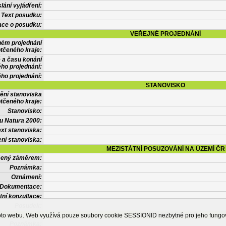
lání vyjádření:
Text posudku:
ace o posudku:
VEŘEJNÉ PROJEDNÁNÍ
ném projednání
tčeného kraje:
 a času konání
ého projednání:
ého projednání:
STANOVISKO
ění stanoviska
tčeného kraje:
Stanovisko:
u Natura 2000:
xt stanoviska:
ní stanoviska:
MEZISTÁTNÍ POSUZOVÁNÍ NA ÚZEMÍ ČR
tčený záměrem:
Poznámka:
Oznámení:
Dokumentace:
tní konzultace:
Posudek:
OSTATNÍ INFORMACE
ohoto webu. Web využívá pouze soubory cookie SESSIONID nezbytné pro jeho fung
Poznámka: