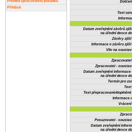
Přehled zpracovatelů posudků
Dotčené
Přihlásit
Text oz
Informa
Datum zveřejnění závěrů zjiš
na úřední desce do
Závěry zjišť
Informace o závěru zjišť
Vliv na sousta
Zpracovate
Zpracovatel - soustav
Datum zveřejnění informace
na úřední desce do
Termín pro zas
Text
Text přepracované/doplněn
Informace 
Vrácení
Zpraco
Posuzovatel - soustav
Datum zveřejnění infor
na úřední desce do