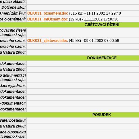
 ptačí oblasti:
Dotčené EVL:
námení záměru:
OLK031_oznameni.doc
(315 kB) - 11.11.2002 17:29:40
ce o oznámení:
OLK031_infOznam.doc
(39 kB) - 11.11.2002 17:30:30
ZJIŠŤOVACÍ ŘÍZENÍ
ťovacího řízení
tčeného kraje:
ovacího řízení:
OLK031_zjistovaci.doc
(45 kB) - 09.01.2003 07:00:59
ovacího řízení:
vu Natura 2000:
DOKUMENTACE
l dokumentace:
a Natura 2000:
 o dokumentaci
tčeného kraje:
lání vyjádření:
 dokumentace:
é dokumentace:
o dokumentaci:
 dokumentace:
POSUDEK
vatel posudku:
a Natura 2000:
mace o posudku
tčeného kraje: