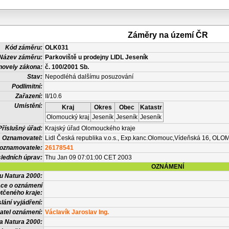
Záměry na území ČR
Kód záměru:
OLK031
Název záměru:
Parkoviště u prodejny LIDL Jeseník
novely zákona:
č. 100/2001 Sb.
Stav:
Nepodléhá dalšímu posuzování
Podlimitní:
Zařazení:
II/10.6
Umístění:
Kraj
Okres
Obec
Katastr
Olomoucký kraj
Jeseník
Jeseník
Jeseník
Příslušný úřad:
Krajský úřad Olomouckého kraje
Oznamovatel:
Lidl Česká republika v.o.s., Exp.kanc.Olomouc,Vídeňská 16, OL
 oznamovatele:
26178541
ledních úprav:
Thu Jan 09 07:01:00 CET 2003
OZNÁMENÍ
vu Natura 2000:
ace o oznámení
tčeného kraje:
lání vyjádření:
atel oznámení:
Václavík Jaroslav Ing.
a Natura 2000: