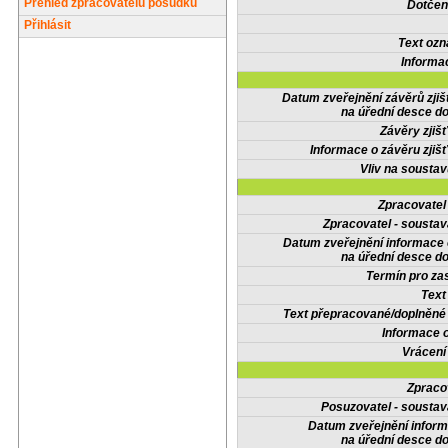
Přehled zpracovatelů posudků
Dotčené
Přihlásit
Text oz
Informa
Datum zveřejnění závěrů zjiš
na úřední desce do
Závěry zjišť
Informace o závěru zjišť
Vliv na sousta
Zpracovate
Zpracovatel - soustav
Datum zveřejnění informace
na úřední desce do
Termín pro zas
Text
Text přepracované/doplněn
Informace 
Vrácení
Zpraco
Posuzovatel - soustav
Datum zveřejnění infor
na úřední desce do