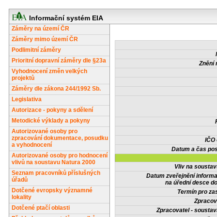
Informační systém EIA
Záměry na území ČR
Záměry mimo území ČR
Podlimitní záměry
Prioritní dopravní záměry dle §23a
Znění 
Vyhodnocení změn velkých
projektů
Záměry dle zákona 244/1992 Sb.
Legislativa
Autorizace - pokyny a sdělení
Metodické výklady a pokyny
Autorizované osoby pro
zpracování dokumentace, posudku
IČO
a vyhodnocení
Datum a čas pos
Autorizované osoby pro hodnocení
vlivů na soustavu Natura 2000
Vliv na sousta
Seznam pracovníků příslušných
Datum zveřejnění inform
úřadů
na úřední desce do
Dotčené evropsky významné
Termín pro zas
lokality
Zpracov
Dotčené ptačí oblasti
Zpracovatel - soustav