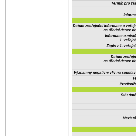
Termín pro zas
Inform
Datum zveřejnění informace o veřej
na úřední desce do
Informace o místě
1. veřejn
Zápis z 1. veřejn
Datum zveřejn
na úřední desce do
Významný negativní vliv na soustav
Te
Prodlouže
Stát do
Mezistá