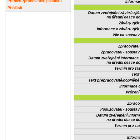
Přehled zpracovatelů posudků
Informa
Přihlásit
Datum zveřejnění závěrů zjiš
na úřední desce do
Závěry zjišť
Informace o závěru zjišť
Vliv na sousta
Zpracovate
Zpracovatel - soustav
Datum zveřejnění informace
na úřední desce do
Termín pro zas
Text
Text přepracované/doplněn
Informace 
Vrácení
Zpraco
Posuzovatel - soustav
Datum zveřejnění infor
na úřední desce do
Termín pro zas
Inform