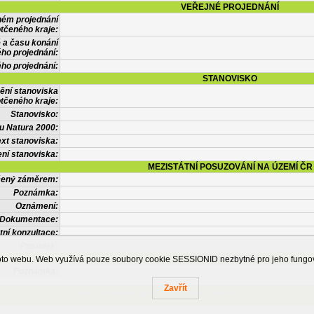
VEŘEJNÉ PROJEDNÁNÍ
ném projednání
tčeného kraje:
 a času konání
ého projednání:
ého projednání:
STANOVISKO
ění stanoviska
tčeného kraje:
Stanovisko:
u Natura 2000:
xt stanoviska:
ní stanoviska:
MEZISTÁTNÍ POSUZOVÁNÍ NA ÚZEMÍ ČR
tčený záměrem:
Poznámka:
Oznámení:
Dokumentace:
tní konzultace:
Posudek:
OSTATNÍ INFORMACE
ohoto webu. Web využívá pouze soubory cookie SESSIONID nezbytné pro jeho fung
Poznámka:
Zavřít
Česká informační agentura životního prostředí