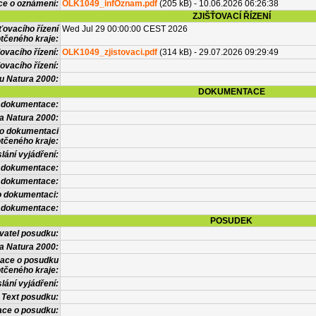
ce o oznámení:
OLK1049_infOznam.pdf
(205 kB) - 10.06.2026 06:26:38
ZJIŠŤOVACÍ ŘÍZENÍ
ťovacího řízení
Wed Jul 29 00:00:00 CEST 2026
tčeného kraje:
ovacího řízení:
OLK1049_zjistovaci.pdf
(314 kB) - 29.07.2026 09:29:49
ovacího řízení:
vu Natura 2000:
DOKUMENTACE
l dokumentace:
a Natura 2000:
 o dokumentaci
tčeného kraje:
lání vyjádření:
 dokumentace:
é dokumentace:
o dokumentaci:
 dokumentace:
POSUDEK
vatel posudku:
a Natura 2000:
mace o posudku
tčeného kraje:
lání vyjádření:
Text posudku:
ace o posudku: