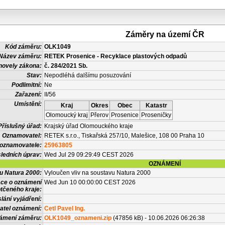
Záměry na území ČR
Kód záměru:
OLK1049
Název záměru:
RETEK Prosenice - Recyklace plastových odpadů
novely zákona:
č. 284/2021 Sb.
Stav:
Nepodléhá dalšímu posuzování
Podlimitní:
Ne
Zařazení:
II/56
Umístění:
Kraj
Okres
Obec
Katastr
Olomoucký kraj
Přerov
Prosenice
Proseničky
Příslušný úřad:
Krajský úřad Olomouckého kraje
Oznamovatel:
RETEK s.r.o., Tiskařská 257/10, Malešice, 108 00 Praha 10
 oznamovatele:
25963805
ledních úprav:
Wed Jul 29 09:29:49 CEST 2026
OZNÁMENÍ
vu Natura 2000:
Vyloučen vliv na soustavu Natura 2000
ace o oznámení
Wed Jun 10 00:00:00 CEST 2026
tčeného kraje:
lání vyjádření:
atel oznámení:
Cetl Pavel Ing.
námení záměru:
OLK1049_oznameni.zip
(47856 kB) - 10.06.2026 06:26:38