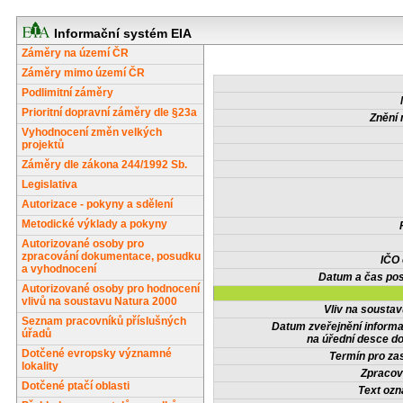
Informační systém EIA
Záměry na území ČR
Záměry mimo území ČR
Podlimitní záměry
Prioritní dopravní záměry dle §23a
Znění 
Vyhodnocení změn velkých
projektů
Záměry dle zákona 244/1992 Sb.
Legislativa
Autorizace - pokyny a sdělení
Metodické výklady a pokyny
Autorizované osoby pro
zpracování dokumentace, posudku
IČO
a vyhodnocení
Datum a čas pos
Autorizované osoby pro hodnocení
vlivů na soustavu Natura 2000
Vliv na sousta
Seznam pracovníků příslušných
Datum zveřejnění inform
úřadů
na úřední desce do
Dotčené evropsky významné
Termín pro zas
lokality
Zpracov
Dotčené ptačí oblasti
Text oz