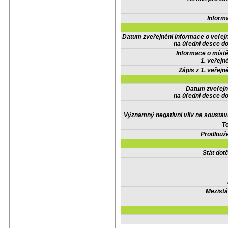
Inform
Datum zveřejnění informace o veřej
na úřední desce do
Informace o místě
1. veřejn
Zápis z 1. veřejn
Datum zveřejn
na úřední desce do
Významný negativní vliv na soustav
Te
Prodlouže
Stát do
Mezistá