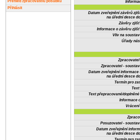
Přehled zpracovatelů posudků
Informa
Přihlásit
Datum zveřejnění závěrů zjiš
na úřední desce do
Závěry zjišť
Informace o závěru zjišť
Vliv na sousta
Úřady nás
Zpracovate
Zpracovatel - soustav
Datum zveřejnění informace
na úřední desce do
Termín pro zas
Text
Text přepracované/doplněn
Informace 
Vrácení
Zpraco
Posuzovatel - soustav
Datum zveřejnění infor
na úřední desce do
Termín pro zas