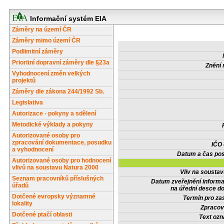
Informační systém EIA
Záměry na území ČR
Záměry mimo území ČR
Podlimitní záměry
Prioritní dopravní záměry dle §23a
Znění 
Vyhodnocení změn velkých
projektů
Záměry dle zákona 244/1992 Sb.
Legislativa
Autorizace - pokyny a sdělení
Metodické výklady a pokyny
Autorizované osoby pro
zpracování dokumentace, posudku
IČO
a vyhodnocení
Datum a čas pos
Autorizované osoby pro hodnocení
vlivů na soustavu Natura 2000
Vliv na sousta
Seznam pracovníků příslušných
Datum zveřejnění inform
úřadů
na úřední desce do
Dotčené evropsky významné
Termín pro zas
lokality
Zpracov
Dotčené ptačí oblasti
Text oz