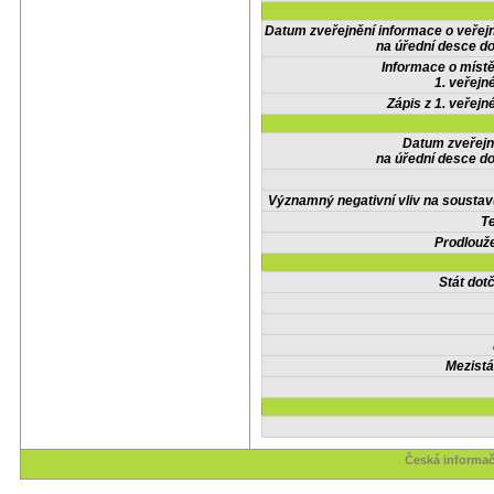
Datum zveřejnění informace o veřej
na úřední desce do
Informace o místě
1. veřejn
Zápis z 1. veřejn
Datum zveřejn
na úřední desce do
Významný negativní vliv na soustav
Te
Prodlouže
Stát do
Mezistá
Česká informač