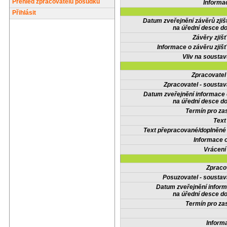
Přehled zpracovatelů posudků
Informa
Přihlásit
Datum zveřejnění závěrů zjiš
na úřední desce do
Závěry zjišť
Informace o závěru zjišť
Vliv na sousta
Zpracovate
Zpracovatel - soustav
Datum zveřejnění informace
na úřední desce do
Termín pro zas
Text
Text přepracované/doplněn
Informace 
Vrácení
Zpraco
Posuzovatel - soustav
Datum zveřejnění infor
na úřední desce do
Termín pro zas
Inform