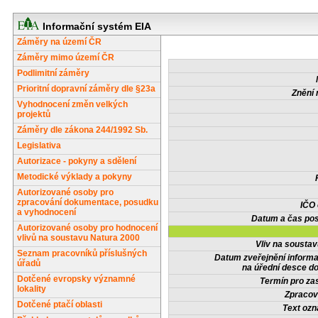
Informační systém EIA
Záměry na území ČR
Záměry mimo území ČR
Podlimitní záměry
Prioritní dopravní záměry dle §23a
Znění 
Vyhodnocení změn velkých
projektů
Záměry dle zákona 244/1992 Sb.
Legislativa
Autorizace - pokyny a sdělení
Metodické výklady a pokyny
Autorizované osoby pro
zpracování dokumentace, posudku
IČO
a vyhodnocení
Datum a čas pos
Autorizované osoby pro hodnocení
vlivů na soustavu Natura 2000
Vliv na sousta
Seznam pracovníků příslušných
Datum zveřejnění inform
úřadů
na úřední desce do
Dotčené evropsky významné
Termín pro zas
lokality
Zpracov
Dotčené ptačí oblasti
Text oz