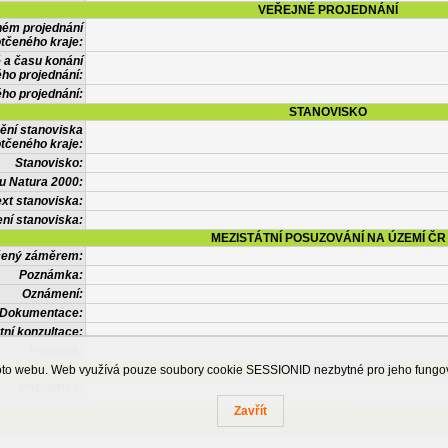
VEŘEJNÉ PROJEDNÁNÍ
ném projednání
tčeného kraje:
 a času konání
ého projednání:
ého projednání:
STANOVISKO
ění stanoviska
tčeného kraje:
Stanovisko:
u Natura 2000:
xt stanoviska:
ní stanoviska:
MEZISTÁTNÍ POSUZOVÁNÍ NA ÚZEMÍ ČR
tčený záměrem:
Poznámka:
Oznámení:
Dokumentace:
tní konzultace:
Posudek:
OSTATNÍ INFORMACE
ohoto webu. Web využívá pouze soubory cookie SESSIONID nezbytné pro jeho fung
Poznámka:
Zavřít
Česká informační agentura životního prostředí