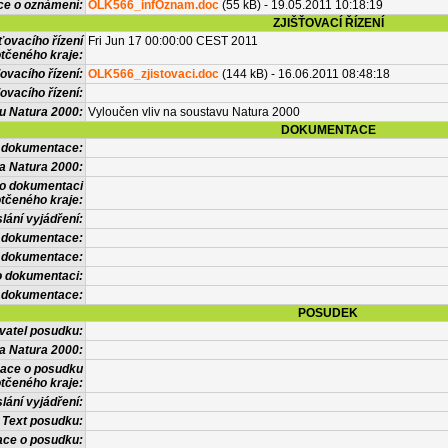
ce o oznámení:
OLK566_infOznam.doc
(55 kB) - 19.05.2011 10:18:19
ZJIŠŤOVACÍ ŘÍZENÍ
ťovacího řízení
Fri Jun 17 00:00:00 CEST 2011
tčeného kraje:
ovacího řízení:
OLK566_zjistovaci.doc
(144 kB) - 16.06.2011 08:48:18
ovacího řízení:
vu Natura 2000:
Vyloučen vliv na soustavu Natura 2000
DOKUMENTACE
l dokumentace:
a Natura 2000:
 o dokumentaci
tčeného kraje:
lání vyjádření:
 dokumentace:
é dokumentace:
o dokumentaci:
 dokumentace:
POSUDEK
vatel posudku:
a Natura 2000:
mace o posudku
tčeného kraje:
lání vyjádření:
Text posudku:
ace o posudku: