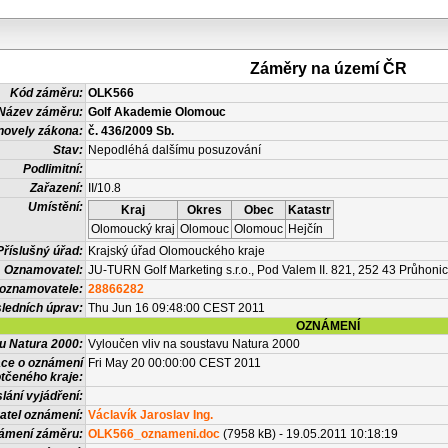
Záměry na území ČR
Kód záměru:
OLK566
Název záměru:
Golf Akademie Olomouc
novely zákona:
č. 436/2009 Sb.
Stav:
Nepodléhá dalšímu posuzování
Podlimitní:
Zařazení:
II/10.8
Umístění:
Kraj
Okres
Obec
Katastr
Olomoucký kraj
Olomouc
Olomouc
Hejčín
Příslušný úřad:
Krajský úřad Olomouckého kraje
Oznamovatel:
JU-TURN Golf Marketing s.r.o., Pod Valem II. 821, 252 43 Průhoni
 oznamovatele:
28866282
ledních úprav:
Thu Jun 16 09:48:00 CEST 2011
OZNÁMENÍ
vu Natura 2000:
Vyloučen vliv na soustavu Natura 2000
ace o oznámení
Fri May 20 00:00:00 CEST 2011
tčeného kraje:
lání vyjádření:
atel oznámení:
Václavík Jaroslav Ing.
námení záměru:
OLK566_oznameni.doc
(7958 kB) - 19.05.2011 10:18:19