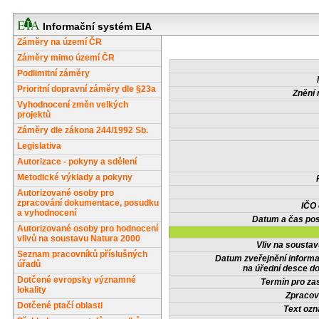
Informační systém EIA
Záměry na území ČR
Záměry mimo území ČR
Podlimitní záměry
Prioritní dopravní záměry dle §23a
Znění 
Vyhodnocení změn velkých
projektů
Záměry dle zákona 244/1992 Sb.
Legislativa
Autorizace - pokyny a sdělení
Metodické výklady a pokyny
Autorizované osoby pro
zpracování dokumentace, posudku
IČO
a vyhodnocení
Datum a čas pos
Autorizované osoby pro hodnocení
vlivů na soustavu Natura 2000
Vliv na sousta
Seznam pracovníků příslušných
Datum zveřejnění inform
úřadů
na úřední desce do
Dotčené evropsky významné
Termín pro zas
lokality
Zpracov
Dotčené ptačí oblasti
Text oz