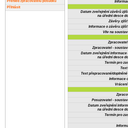
Přehled zpracovatelů posudků
Informa
Přihlásit
Datum zveřejnění závěrů zjiš
na úřední desce do
Závěry zjišť
Informace o závěru zjišť
Vliv na sousta
Zpracovate
Zpracovatel - soustav
Datum zveřejnění informace
na úřední desce do
Termín pro zas
Text
Text přepracované/doplněn
Informace 
Vrácení
Zpraco
Posuzovatel - soustav
Datum zveřejnění infor
na úřední desce do
Termín pro zas
Inform