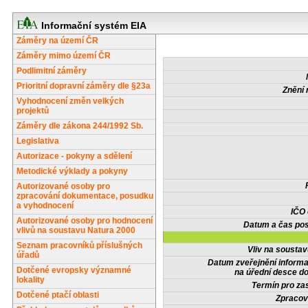
Informační systém EIA
Záměry na území ČR
Záměry mimo území ČR
Podlimitní záměry
Prioritní dopravní záměry dle §23a
Znění 
Vyhodnocení změn velkých
projektů
Záměry dle zákona 244/1992 Sb.
Legislativa
Autorizace - pokyny a sdělení
Metodické výklady a pokyny
Autorizované osoby pro
zpracování dokumentace, posudku
a vyhodnocení
IČO
Autorizované osoby pro hodnocení
Datum a čas pos
vlivů na soustavu Natura 2000
Seznam pracovníků příslušných
Vliv na sousta
úřadů
Datum zveřejnění inform
Dotčené evropsky významné
na úřední desce do
lokality
Termín pro zas
Dotčené ptačí oblasti
Zpracov