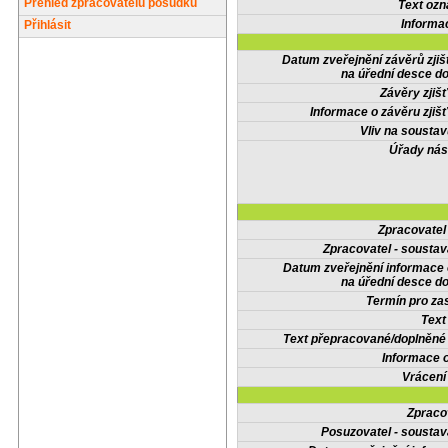
Přehled zpracovatelů posudků
Text oz
Informa
Přihlásit
Datum zveřejnění závěrů zjiš
na úřední desce do
Závěry zjišť
Informace o závěru zjišť
Vliv na sousta
Úřady nás
Zpracovate
Zpracovatel - soustav
Datum zveřejnění informace
na úřední desce do
Termín pro zas
Text
Text přepracované/doplněn
Informace 
Vrácení
Zpraco
Posuzovatel - soustav