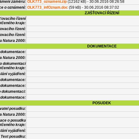
námení záměru:
OLK773_oznameni.zip
(12162 kB) - 30.06.2016 08:26:58
ce o oznámení:
OLK773_infOznam.doc
(59 kB) - 30.06.2016 08:37:02
ZJIŠŤOVACÍ ŘÍZENÍ
ťovacího řízení
tčeného kraje:
ovacího řízení:
ovacího řízení:
vu Natura 2000:
DOKUMENTACE
l dokumentace:
a Natura 2000:
 o dokumentaci
tčeného kraje:
lání vyjádření:
 dokumentace:
é dokumentace:
o dokumentaci:
 dokumentace:
POSUDEK
vatel posudku:
a Natura 2000:
mace o posudku
tčeného kraje:
lání vyjádření:
Text posudku: