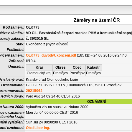
Záměry na území ČR
Kód záměru:
OLK773
Název záměru:
VD CÍL, Bezobslužná čerpací stanice PHM a komunikační napoj
novely zákona:
č. 39/2015 Sb.
Stav:
Ukončeno z jiných důvodů
Podlimitní:
nčení záměru:
OLK773_duvodyUkonceni.pdf
(185 kB) - 24.08.2016 09:24:40
Zařazení:
II/10.4
Umístění:
Kraj
Okres
Obec
Katastr
Olomoucký kraj
Prostějov
Prostějov
Prostějov
Příslušný úřad:
Krajský úřad Olomouckého kraje
Oznamovatel:
GLOBE SERVIS CZ s.r.o., Olomoucká 116, 796 01 Prostějov
 oznamovatele:
29215064
ledních úprav:
Wed Aug 24 09:24:40 CEST 2016
OZNÁMENÍ
vu Natura 2000:
Vyloučen vliv na soustavu Natura 2000
ace o oznámení
Mon Jul 04 00:00:00 CEST 2016
tčeného kraje:
lání vyjádření:
Sun Jul 24 00:00:00 CEST 2016
atel oznámení:
Obal Libor Ing.