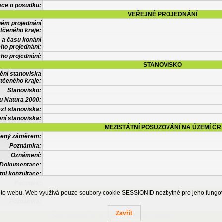
ace o posudku:
VEŘEJNÉ PROJEDNÁNÍ
ném projednání
tčeného kraje:
 a času konání
ého projednání:
ého projednání:
STANOVISKO
ění stanoviska
tčeného kraje:
Stanovisko:
u Natura 2000:
xt stanoviska:
ní stanoviska:
MEZISTÁTNÍ POSUZOVÁNÍ NA ÚZEMÍ ČR
tčený záměrem:
Poznámka:
Oznámení:
Dokumentace:
tní konzultace:
Posudek:
OSTATNÍ INFORMACE
ohoto webu. Web využívá pouze soubory cookie SESSIONID nezbytné pro jeho fung
Poznámka:
Zavřít
Česká informační agentura životního prostředí