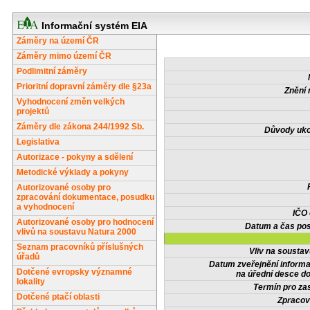
Informační systém EIA
Záměry na území ČR
Záměry mimo území ČR
Podlimitní záměry
Prioritní dopravní záměry dle §23a
Znění 
Vyhodnocení změn velkých
projektů
Záměry dle zákona 244/1992 Sb.
Důvody uko
Legislativa
Autorizace - pokyny a sdělení
Metodické výklady a pokyny
Autorizované osoby pro
zpracování dokumentace, posudku
a vyhodnocení
IČO
Autorizované osoby pro hodnocení
Datum a čas pos
vlivů na soustavu Natura 2000
Seznam pracovníků příslušných
Vliv na sousta
úřadů
Datum zveřejnění inform
Dotčené evropsky významné
na úřední desce do
lokality
Termín pro zas
Dotčené ptačí oblasti
Zpracov