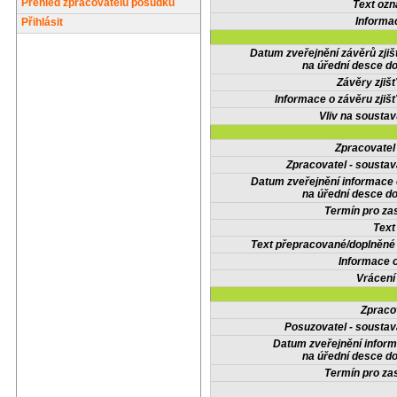
Přehled zpracovatelů posudků
Text oz
Informa
Přihlásit
Datum zveřejnění závěrů zjiš
na úřední desce do
Závěry zjišť
Informace o závěru zjišť
Vliv na sousta
Zpracovate
Zpracovatel - soustav
Datum zveřejnění informace
na úřední desce do
Termín pro zas
Text
Text přepracované/doplněn
Informace 
Vrácení
Zpraco
Posuzovatel - soustav
Datum zveřejnění infor
na úřední desce do
Termín pro zas