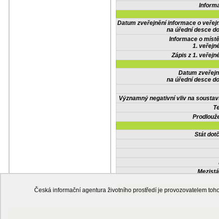
Inform
Datum zveřejnění informace o veřej
na úřední desce do
Informace o místě
1. veřejn
Zápis z 1. veřejn
Datum zveřejn
na úřední desce do
Významný negativní vliv na soustav
Te
Prodlouže
Stát do
Mezistá
Česká informační agentura životního prostředí je provozovatelem t