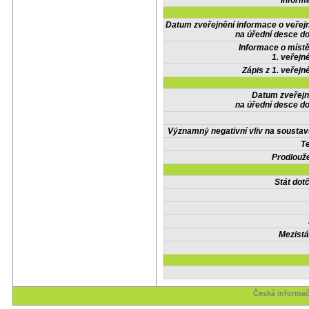
Inform
Datum zveřejnění informace o veřej
na úřední desce do
Informace o místě
1. veřejn
Zápis z 1. veřejn
Datum zveřejn
na úřední desce do
Významný negativní vliv na soustav
Te
Prodlouže
Stát do
Mezistá
Česká informač