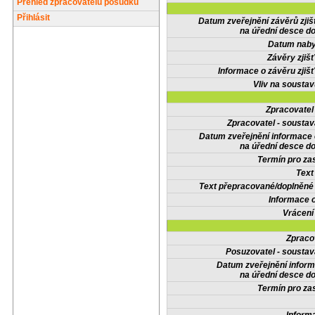
Přehled zpracovatelů posudků
Přihlásit
Datum zveřejnění závěrů zjiš
na úřední desce do
Datum nabyt
Závěry zjišť
Informace o závěru zjišť
Vliv na sousta
Zpracovate
Zpracovatel - soustav
Datum zveřejnění informace
na úřední desce do
Termín pro zas
Text
Text přepracované/doplněn
Informace 
Vrácení
Zpraco
Posuzovatel - soustav
Datum zveřejnění infor
na úřední desce do
Termín pro zas