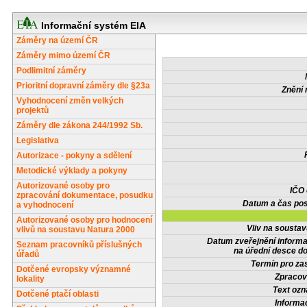
Informační systém EIA
Záměry na území ČR
Záměry mimo území ČR
Podlimitní záměry
Prioritní dopravní záměry dle §23a
Znění 
Vyhodnocení změn velkých
projektů
Záměry dle zákona 244/1992 Sb.
Legislativa
Autorizace - pokyny a sdělení
Metodické výklady a pokyny
Autorizované osoby pro
IČO
zpracování dokumentace, posudku
Datum a čas pos
a vyhodnocení
Autorizované osoby pro hodnocení
Vliv na sousta
vlivů na soustavu Natura 2000
Datum zveřejnění inform
Seznam pracovníků příslušných
na úřední desce do
úřadů
Termín pro zas
Dotčené evropsky významné
Zpracov
lokality
Text oz
Dotčené ptačí oblasti
Informa