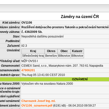
Záměry na území ČR
Kód záměru:
OV1106
Název záměru:
Rozšíření dobývacího prostoru Takonín a pokračování hornické
novely zákona:
č. 436/2009 Sb.
Stav:
Nepodléhá dalšímu posuzování
Podlimitní:
Zařazení:
I/2.3
Umístění:
Kraj
Okres
Obec
Katastr
Středočeský kraj
Benešov
Bílkovice
Bílkovice
Příslušný úřad:
MŽP OVSS I
Oznamovatel:
CEMEX Sand, s.r.o., Masarykovo nám. 207. 763 61 Napajedla
 oznamovatele:
47906201
ledních úprav:
Thu Aug 05 13:41:00 CEST 2010
OZNÁMENÍ
vu Natura 2000:
Vyloučen vliv na soustavu Natura 2000
ace o oznámení
tčeného kraje:
lání vyjádření:
atel oznámení:
Charouzek Josef Ing. ml.
námení záměru:
OV1106_oznameni.pdf
(6191 kB) - 06.04.2010 09:59:27