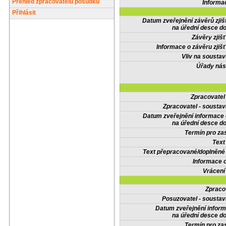
Přehled zpracovatelů posudků
Informa
Přihlásit
Datum zveřejnění závěrů zjiš
na úřední desce do
Závěry zjišť
Informace o závěru zjišť
Vliv na sousta
Úřady nás
Zpracovate
Zpracovatel - soustav
Datum zveřejnění informace
na úřední desce do
Termín pro zas
Text
Text přepracované/doplněn
Informace 
Vrácení
Zpraco
Posuzovatel - soustav
Datum zveřejnění infor
na úřední desce do
Termín pro zas