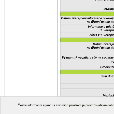
Inform
Datum zveřejnění informace o veřej
na úřední desce do
Informace o místě
1. veřejn
Zápis z 1. veřejn
Datum zveřejn
na úřední desce do
Významný negativní vliv na soustav
Te
Prodlouže
Stát do
Mezistá
Česká informační agentura životního prostředí je provozovatelem t