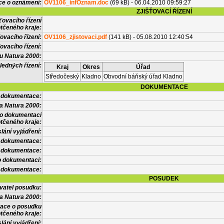
ce o oznámení:
OV1106_infOznam.doc
(69 kB) - 06.04.2010 09:59:27
ZJIŠŤOVACÍ ŘÍZENÍ
ťovacího řízení
tčeného kraje:
ovacího řízení:
OV1106_zjistovaci.pdf
(141 kB) - 05.08.2010 12:40:54
ovacího řízení:
vu Natura 2000:
ledných řízení:
Kraj
Okres
Úřad
Středočeský
Kladno
Obvodní báňský úřad Kladno
DOKUMENTACE
l dokumentace:
a Natura 2000:
 o dokumentaci
tčeného kraje:
lání vyjádření:
 dokumentace:
é dokumentace:
o dokumentaci:
 dokumentace:
POSUDEK
vatel posudku:
a Natura 2000:
mace o posudku
tčeného kraje:
lání vyjádření: