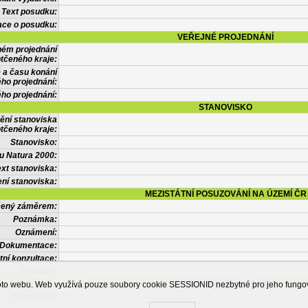
Text posudku:
ace o posudku:
VEŘEJNÉ PROJEDNÁNÍ
ném projednání
tčeného kraje:
 a času konání
ého projednání:
ého projednání:
STANOVISKO
ění stanoviska
tčeného kraje:
Stanovisko:
u Natura 2000:
xt stanoviska:
ní stanoviska:
MEZISTÁTNÍ POSUZOVÁNÍ NA ÚZEMÍ ČR
tčený záměrem:
Poznámka:
Oznámení:
Dokumentace:
tní konzultace:
Posudek:
OSTATNÍ INFORMACE
ohoto webu. Web využívá pouze soubory cookie SESSIONID nezbytné pro jeho fung
Poznámka: