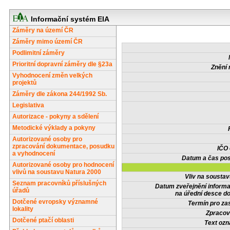
Informační systém EIA
Záměry na území ČR
Záměry mimo území ČR
Podlimitní záměry
Prioritní dopravní záměry dle §23a
Znění 
Vyhodnocení změn velkých
projektů
Záměry dle zákona 244/1992 Sb.
Legislativa
Autorizace - pokyny a sdělení
Metodické výklady a pokyny
Autorizované osoby pro
zpracování dokumentace, posudku
IČO
a vyhodnocení
Datum a čas pos
Autorizované osoby pro hodnocení
vlivů na soustavu Natura 2000
Vliv na sousta
Seznam pracovníků příslušných
Datum zveřejnění inform
úřadů
na úřední desce do
Dotčené evropsky významné
Termín pro zas
lokality
Zpracov
Dotčené ptačí oblasti
Text oz