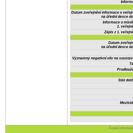
Inform
Datum zveřejnění informace o veřej
na úřední desce do
Informace o místě
1. veřejn
Zápis z 1. veřejn
Datum zveřejn
na úřední desce do
Významný negativní vliv na soustav
Te
Prodlouže
Stát do
Mezistá
Česká informač