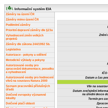
Informační systém EIA
Záměry na území ČR
Záměry mimo území ČR
Podlimitní záměry
Prioritní dopravní záměry dle §23a
Znění 
Vyhodnocení změn velkých
projektů
Záměry dle zákona 244/1992 Sb.
Legislativa
Autorizace - pokyny a sdělení
Metodické výklady a pokyny
Autorizované osoby pro
zpracování dokumentace, posudku
a vyhodnocení
IČO
Autorizované osoby pro hodnocení
Datum a čas pos
vlivů na soustavu Natura 2000
Seznam pracovníků příslušných
Vliv na sousta
úřadů
Datum zveřejnění inform
na úřední desce do
Dotčené evropsky významné
lokality
Termín pro zas
Dotčené ptačí oblasti
Zpracov