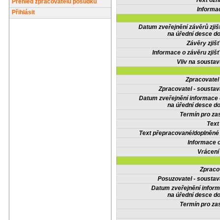
Text oz
Přehled zpracovatelů posudků
Informa
Přihlásit
Datum zveřejnění závěrů zjiš
na úřední desce do
Závěry zjišť
Informace o závěru zjišť
Vliv na sousta
Zpracovate
Zpracovatel - soustav
Datum zveřejnění informace
na úřední desce do
Termín pro zas
Text
Text přepracované/doplněn
Informace 
Vrácení
Zpraco
Posuzovatel - soustav
Datum zveřejnění infor
na úřední desce do
Termín pro zas