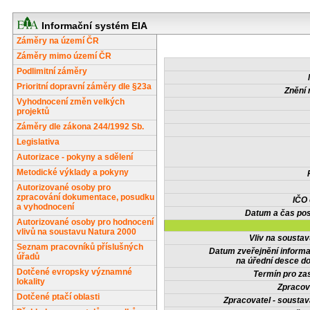
Informační systém EIA
Záměry na území ČR
Záměry mimo území ČR
Podlimitní záměry
Prioritní dopravní záměry dle §23a
Znění 
Vyhodnocení změn velkých
projektů
Záměry dle zákona 244/1992 Sb.
Legislativa
Autorizace - pokyny a sdělení
Metodické výklady a pokyny
Autorizované osoby pro
zpracování dokumentace, posudku
IČO
a vyhodnocení
Datum a čas pos
Autorizované osoby pro hodnocení
vlivů na soustavu Natura 2000
Vliv na sousta
Seznam pracovníků příslušných
Datum zveřejnění inform
úřadů
na úřední desce do
Dotčené evropsky významné
Termín pro zas
lokality
Zpracov
Dotčené ptačí oblasti
Zpracovatel - soustav