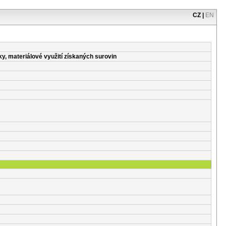
CZ
|
EN
ky, materiálové využití získaných surovin