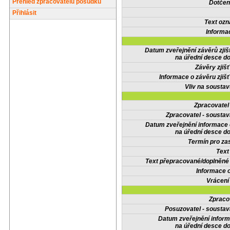
Přehled zpracovatelů posudků
Dotčené
Přihlásit
Text oz
Informa
Datum zveřejnění závěrů zjiš
na úřední desce do
Závěry zjišť
Informace o závěru zjišť
Vliv na sousta
Zpracovate
Zpracovatel - soustav
Datum zveřejnění informace
na úřední desce do
Termín pro zas
Text
Text přepracované/doplněn
Informace 
Vrácení
Zpraco
Posuzovatel - soustav
Datum zveřejnění infor
na úřední desce do