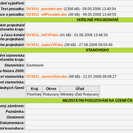
lání vyjádření:
Text posudku:
OV3011_posudek.doc
(1356 kB) - 09.05.2006 13:40:54
ace o posudku:
OV3011_infPosudek.doc
(40 kB) - 09.05.2006 13:40:55
VEŘEJNÉ PROJEDNÁNÍ
ném projednání
tčeného kraje:
 a času konání
OV3011_inf1VP.doc
(41 kB) - 01.06.2006 13:48:33
ého projednání:
ého projednání:
OV3011_zapis1VP.doc
(39 kB) - 27.06.2006 09:03:40
STANOVISKO
ění stanoviska
tčeného kraje:
Stanovisko:
Souhlasné
u Natura 2000:
xt stanoviska:
OV3011_zaveryStan.doc
(98 kB) - 21.07.2006 09:08:27
ní stanoviska:
ledných řízení:
Kraj
Okres
Úřad
Plzeňský
Rokycany
Městský úřad Rokycany
MEZISTÁTNÍ POSUZOVÁNÍ NA ÚZEMÍ ČR
tčený záměrem:
Poznámka:
Oznámení:
Dokumentace:
tní konzultace: