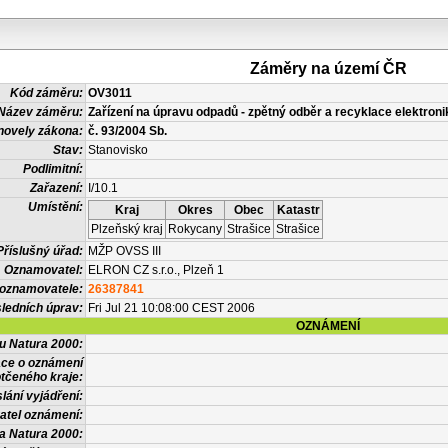
Záměry na území ČR
Kód záměru:
OV3011
Název záměru:
Zařízení na úpravu odpadů - zpětný odběr a recyklace elektroni
novely zákona:
č. 93/2004 Sb.
Stav:
Stanovisko
Podlimitní:
Zařazení:
I/10.1
Umístění:
Kraj
Okres
Obec
Katastr
Plzeňský kraj
Rokycany
Strašice
Strašice
Příslušný úřad:
MŽP OVSS III
Oznamovatel:
ELRON CZ s.r.o., Plzeň 1
 oznamovatele:
26387841
ledních úprav:
Fri Jul 21 10:08:00 CEST 2006
OZNÁMENÍ
vu Natura 2000:
ace o oznámení
tčeného kraje:
lání vyjádření:
atel oznámení:
a Natura 2000: