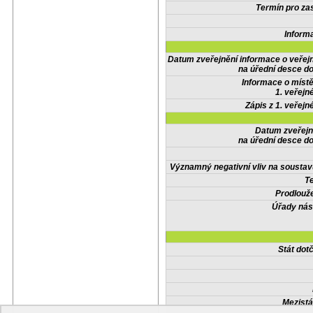
Termín pro zas
Inform
Datum zveřejnění informace o veřej
na úřední desce do
Informace o místě
1. veřejn
Zápis z 1. veřejn
Datum zveřejn
na úřední desce do
Významný negativní vliv na soustav
Te
Prodlouže
Úřady nás
Stát do
Mezistá