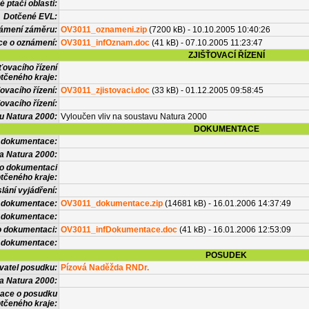
 ptačí oblasti:
Dotčené EVL:
námení záměru:
OV3011_oznameni.zip
(7200 kB) - 10.10.2005 10:40:26
ce o oznámení:
OV3011_infOznam.doc
(41 kB) - 07.10.2005 11:23:47
ZJIŠŤOVACÍ ŘÍZENÍ
ťovacího řízení
tčeného kraje:
ovacího řízení:
OV3011_zjistovaci.doc
(33 kB) - 01.12.2005 09:58:45
ovacího řízení:
vu Natura 2000:
Vyloučen vliv na soustavu Natura 2000
DOKUMENTACE
l dokumentace:
a Natura 2000:
 o dokumentaci
tčeného kraje:
lání vyjádření:
 dokumentace:
OV3011_dokumentace.zip
(14681 kB) - 16.01.2006 14:37:49
é dokumentace:
o dokumentaci:
OV3011_infDokumentace.doc
(41 kB) - 16.01.2006 12:53:09
 dokumentace:
POSUDEK
vatel posudku:
Pízová Naděžda RNDr.
a Natura 2000:
mace o posudku
tčeného kraje: