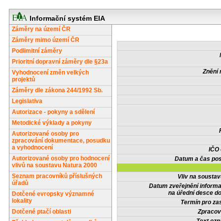
Informační systém EIA
Záměry na území ČR
Záměry mimo území ČR
Podlimitní záměry
Prioritní dopravní záměry dle §23a
Znění 
Vyhodnocení změn velkých
projektů
Záměry dle zákona 244/1992 Sb.
Legislativa
Autorizace - pokyny a sdělení
Metodické výklady a pokyny
Autorizované osoby pro
zpracování dokumentace, posudku
a vyhodnocení
IČO
Autorizované osoby pro hodnocení
Datum a čas pos
vlivů na soustavu Natura 2000
Seznam pracovníků příslušných
Vliv na sousta
úřadů
Datum zveřejnění inform
na úřední desce do
Dotčené evropsky významné
lokality
Termín pro zas
Dotčené ptačí oblasti
Zpracov