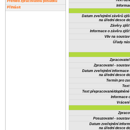
Text oz
Přehled zpracovatelů posudků
Informa
Přihlásit
Datum zveřejnění závěrů zjiš
na úřední desce do
Závěry zjišť
Informace o závěru zjišť
Vliv na sousta
Úřady nás
Zpracovate
Zpracovatel - soustav
Datum zveřejnění informace
na úřední desce do
Termín pro zas
Text
Text přepracované/doplněn
Informace 
Vrácení
Zpraco
Posuzovatel - soustav
Datum zveřejnění infor
na úřední desce do