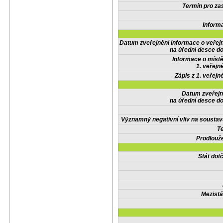
Termín pro zas
Inform
Datum zveřejnění informace o veřej
na úřední desce do
Informace o místě
1. veřejn
Zápis z 1. veřejn
Datum zveřejn
na úřední desce do
Významný negativní vliv na soustav
Te
Prodlouže
Stát do
Mezistá