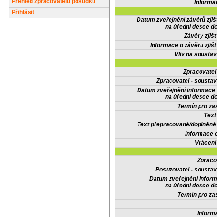
Přehled zpracovatelů posudků
Informa
Přihlásit
Datum zveřejnění závěrů zjiš
na úřední desce do
Závěry zjišť
Informace o závěru zjišť
Vliv na sousta
Zpracovate
Zpracovatel - soustav
Datum zveřejnění informace
na úřední desce do
Termín pro zas
Text
Text přepracované/doplněn
Informace 
Vrácení
Zpraco
Posuzovatel - soustav
Datum zveřejnění infor
na úřední desce do
Termín pro zas
Inform