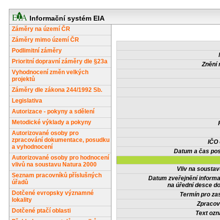
Informační systém EIA
Záměry na území ČR
Záměry mimo území ČR
Podlimitní záměry
Prioritní dopravní záměry dle §23a
Znění 
Vyhodnocení změn velkých
projektů
Záměry dle zákona 244/1992 Sb.
Legislativa
Autorizace - pokyny a sdělení
Metodické výklady a pokyny
Autorizované osoby pro
zpracování dokumentace, posudku
IČO
a vyhodnocení
Datum a čas pos
Autorizované osoby pro hodnocení
vlivů na soustavu Natura 2000
Vliv na sousta
Seznam pracovníků příslušných
Datum zveřejnění inform
úřadů
na úřední desce do
Dotčené evropsky významné
Termín pro zas
lokality
Zpracov
Dotčené ptačí oblasti
Text oz