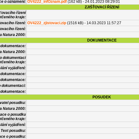
ce o oznámení:
OV4222_infOznam.pdf
(162 kB) - 24.01.2023 08:29:01
ZJIŠŤOVACÍ ŘÍZENÍ
ťovacího řízení
tčeného kraje:
ovacího řízení:
OV4222_zjistovaci.zip
(1516 kB) - 14.03.2023 11:57:27
ovacího řízení:
vu Natura 2000:
DOKUMENTACE
l dokumentace:
a Natura 2000:
 o dokumentaci
tčeného kraje:
lání vyjádření:
 dokumentace:
é dokumentace:
o dokumentaci:
 dokumentace:
POSUDEK
vatel posudku:
a Natura 2000:
mace o posudku
tčeného kraje:
lání vyjádření:
Text posudku:
ace o posudku: