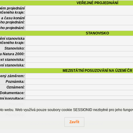
VEŘEJNÉ PROJEDNÁNÍ
ném projednání
tčeného kraje:
 a času konání
ého projednání:
ého projednání:
STANOVISKO
ění stanoviska
tčeného kraje:
Stanovisko:
u Natura 2000:
xt stanoviska:
ní stanoviska:
MEZISTÁTNÍ POSUZOVÁNÍ NA ÚZEMÍ ČR
tčený záměrem:
Poznámka:
Oznámení:
Dokumentace:
tní konzultace:
Posudek:
OSTATNÍ INFORMACE
ohoto webu. Web využívá pouze soubory cookie SESSIONID nezbytné pro jeho fung
Poznámka:
Zavřít
Česká informační agentura životního prostředí