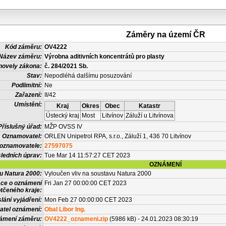
Záměry na území ČR
Kód záměru:
OV4222
Název záměru:
Výrobna aditivních koncentrátů pro plasty
novely zákona:
č. 284/2021 Sb.
Stav:
Nepodléhá dalšímu posuzování
Podlimitní:
Ne
Zařazení:
II/42
Umístění:
Kraj
Okres
Obec
Katastr
Ústecký kraj
Most
Litvínov
Záluží u Litvínova
Příslušný úřad:
MŽP OVSS IV
Oznamovatel:
ORLEN Unipetrol RPA, s.r.o., Záluží 1, 436 70 Litvínov
 oznamovatele:
27597075
ledních úprav:
Tue Mar 14 11:57:27 CET 2023
OZNÁMENÍ
vu Natura 2000:
Vyloučen vliv na soustavu Natura 2000
ace o oznámení
Fri Jan 27 00:00:00 CET 2023
tčeného kraje:
lání vyjádření:
Mon Feb 27 00:00:00 CET 2023
atel oznámení:
Obal Libor Ing.
námení záměru:
OV4222_oznameni.zip
(5986 kB) - 24.01.2023 08:30:19