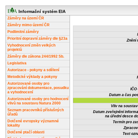
Informační systém EIA
Záměry na území ČR
Záměry mimo území ČR
Podlimitní záměry
Prioritní dopravní záměry dle §23a
Znění 
Vyhodnocení změn velkých
projektů
Záměry dle zákona 244/1992 Sb.
Legislativa
Autorizace - pokyny a sdělení
Metodické výklady a pokyny
Autorizované osoby pro
zpracování dokumentace, posudku
IČO
a vyhodnocení
Datum a čas pos
Autorizované osoby pro hodnocení
vlivů na soustavu Natura 2000
Vliv na sousta
Seznam pracovníků příslušných
Datum zveřejnění inform
úřadů
na úřední desce do
Dotčené evropsky významné
Termín pro zas
lokality
Zpracov
Dotčené ptačí oblasti
Text oz