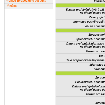
Přehled zpracovatelů posudků
Informa
Přihlásit
Datum zveřejnění závěrů zjiš
na úřední desce do
Závěry zjišť
Informace o závěru zjišť
Vliv na sousta
Zpracovate
Zpracovatel - soustav
Datum zveřejnění informace
na úřední desce do
Termín pro zas
Text
Text přepracované/doplněn
Informace 
Vrácení
Zpraco
Posuzovatel - soustav
Datum zveřejnění infor
na úřední desce do
Termín pro zas
Inform