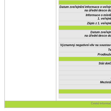
Datum zveřejnění informace o veřej
na úřední desce do
Informace o místě
1. veřejn
Zápis z 1. veřejn
Datum zveřejn
na úřední desce do
Významný negativní vliv na soustav
Te
Prodlouže
Stát do
Mezistá
Česká informač