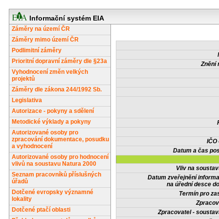
Informační systém EIA
Záměry na území ČR
Záměry mimo území ČR
Podlimitní záměry
Prioritní dopravní záměry dle §23a
Znění 
Vyhodnocení změn velkých
projektů
Záměry dle zákona 244/1992 Sb.
Legislativa
Autorizace - pokyny a sdělení
Metodické výklady a pokyny
Autorizované osoby pro
zpracování dokumentace, posudku
IČO
a vyhodnocení
Datum a čas pos
Autorizované osoby pro hodnocení
vlivů na soustavu Natura 2000
Vliv na sousta
Seznam pracovníků příslušných
Datum zveřejnění inform
úřadů
na úřední desce do
Dotčené evropsky významné
Termín pro zas
lokality
Zpracov
Dotčené ptačí oblasti
Zpracovatel - soustav