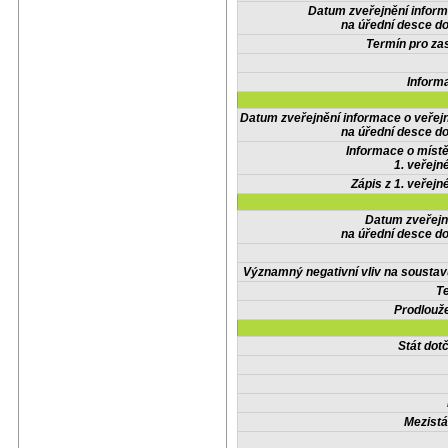
Datum zveřejnění infor
na úřední desce do
Termín pro zas
Inform
Datum zveřejnění informace o veřej
na úřední desce do
Informace o místě
1. veřejn
Zápis z 1. veřejn
Datum zveřejn
na úřední desce do
Významný negativní vliv na soustav
Te
Prodlouže
Stát do
Mezistá