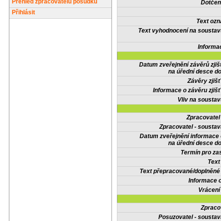
Přehled zpracovatelů posudků
Dotčené
Přihlásit
Text oz
Text vyhodnocení na soustav
Informa
Datum zveřejnění závěrů zjiš
na úřední desce do
Závěry zjišť
Informace o závěru zjišť
Vliv na sousta
Zpracovate
Zpracovatel - soustav
Datum zveřejnění informace
na úřední desce do
Termín pro zas
Text
Text přepracované/doplněn
Informace 
Vrácení
Zpraco
Posuzovatel - soustav