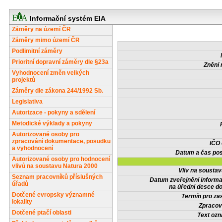
Informační systém EIA
Záměry na území ČR
Záměry mimo území ČR
Podlimitní záměry
Prioritní dopravní záměry dle §23a
Znění 
Vyhodnocení změn velkých
projektů
Záměry dle zákona 244/1992 Sb.
Legislativa
Autorizace - pokyny a sdělení
Metodické výklady a pokyny
Autorizované osoby pro
zpracování dokumentace, posudku
IČO
a vyhodnocení
Datum a čas pos
Autorizované osoby pro hodnocení
vlivů na soustavu Natura 2000
Vliv na sousta
Seznam pracovníků příslušných
Datum zveřejnění inform
úřadů
na úřední desce do
Dotčené evropsky významné
Termín pro zas
lokality
Zpracov
Dotčené ptačí oblasti
Text oz