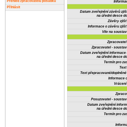
Přehled zpracovatelů posudků
Informa
Přihlásit
Datum zveřejnění závěrů zjiš
na úřední desce do
Závěry zjišť
Informace o závěru zjišť
Vliv na sousta
Zpracovate
Zpracovatel - soustav
Datum zveřejnění informace
na úřední desce do
Termín pro zas
Text
Text přepracované/doplněn
Informace 
Vrácení
Zpraco
Posuzovatel - soustav
Datum zveřejnění infor
na úřední desce do
Termín pro zas
Inform