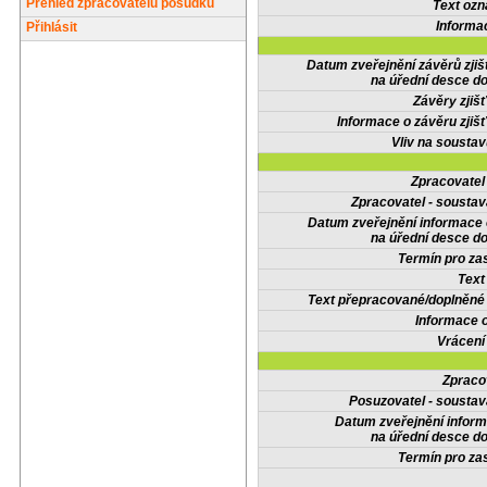
Přehled zpracovatelů posudků
Text oz
Informa
Přihlásit
Datum zveřejnění závěrů zjiš
na úřední desce do
Závěry zjišť
Informace o závěru zjišť
Vliv na sousta
Zpracovate
Zpracovatel - soustav
Datum zveřejnění informace
na úřední desce do
Termín pro zas
Text
Text přepracované/doplněn
Informace 
Vrácení
Zpraco
Posuzovatel - soustav
Datum zveřejnění infor
na úřední desce do
Termín pro zas