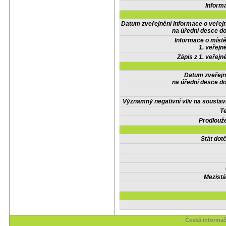
Inform
Datum zveřejnění informace o veřej
na úřední desce do
Informace o místě
1. veřejn
Zápis z 1. veřejn
Datum zveřejn
na úřední desce do
Významný negativní vliv na soustav
Te
Prodlouže
Stát do
Mezistá
Česká informač