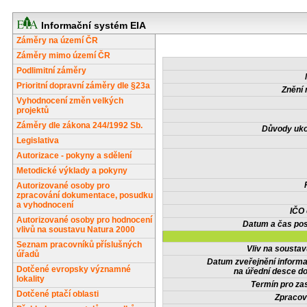
Informační systém EIA
Záměry na území ČR
Záměry mimo území ČR
Podlimitní záměry
Prioritní dopravní záměry dle §23a
Znění 
Vyhodnocení změn velkých
projektů
Záměry dle zákona 244/1992 Sb.
Důvody uko
Legislativa
Autorizace - pokyny a sdělení
Metodické výklady a pokyny
Autorizované osoby pro
zpracování dokumentace, posudku
a vyhodnocení
IČO
Autorizované osoby pro hodnocení
Datum a čas pos
vlivů na soustavu Natura 2000
Seznam pracovníků příslušných
Vliv na sousta
úřadů
Datum zveřejnění inform
Dotčené evropsky významné
na úřední desce do
lokality
Termín pro zas
Dotčené ptačí oblasti
Zpracov