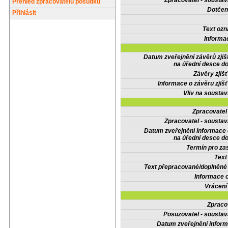
Zpracovatel - soustav
Přehled zpracovatelů posudků
Dotčené
Přihlásit
Text oz
Informa
Datum zveřejnění závěrů zjiš
na úřední desce do
Závěry zjišť
Informace o závěru zjišť
Vliv na sousta
Zpracovate
Zpracovatel - soustav
Datum zveřejnění informace
na úřední desce do
Termín pro zas
Text
Text přepracované/doplněn
Informace 
Vrácení
Zpraco
Posuzovatel - soustav
Datum zveřejnění infor