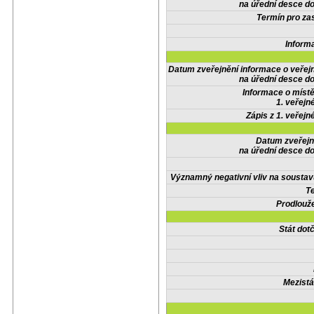
na úřední desce do
Termín pro zas
Inform
Datum zveřejnění informace o veřej
na úřední desce do
Informace o místě
1. veřejn
Zápis z 1. veřejn
Datum zveřejn
na úřední desce do
Významný negativní vliv na soustav
Te
Prodlouže
Stát do
Mezistá