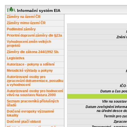
Informační systém EIA
Záměry na území ČR
Záměry mimo území ČR
Podlimitní záměry
Prioritní dopravní záměry dle §23a
Znění 
Vyhodnocení změn velkých
projektů
Záměry dle zákona 244/1992 Sb.
Legislativa
Autorizace - pokyny a sdělení
Metodické výklady a pokyny
Autorizované osoby pro
zpracování dokumentace, posudku
a vyhodnocení
IČO
Autorizované osoby pro hodnocení
Datum a čas pos
vlivů na soustavu Natura 2000
Seznam pracovníků příslušných
Vliv na sousta
úřadů
Datum zveřejnění inform
na úřední desce do
Dotčené evropsky významné
lokality
Termín pro zas
Dotčené ptačí oblasti
Zpracov