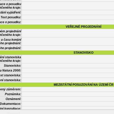
mace o posudku
tčeného kraje:
lání vyjádření:
Text posudku:
ace o posudku:
VEŘEJNÉ PROJEDNÁNÍ
ném projednání
tčeného kraje:
 a času konání
ého projednání:
ého projednání:
STANOVISKO
ění stanoviska
tčeného kraje:
Stanovisko:
u Natura 2000:
xt stanoviska:
ní stanoviska:
MEZISTÁTNÍ POSUZOVÁNÍ NA ÚZEMÍ ČR
tčený záměrem:
Poznámka:
Oznámení:
Dokumentace:
tní konzultace:
Posudek: