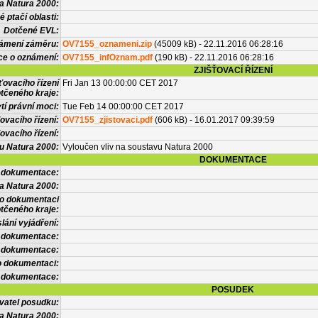
a Natura 2000:
 ptačí oblasti:
Dotčené EVL:
námení záměru:
OV7155_oznameni.zip
(45009 kB) - 22.11.2016 06:28:16
ce o oznámení:
OV7155_infOznam.pdf
(190 kB) - 22.11.2016 06:28:16
ZJIŠŤOVACÍ ŘÍZENÍ
ťovacího řízení
Fri Jan 13 00:00:00 CET 2017
tčeného kraje:
í právní moci:
Tue Feb 14 00:00:00 CET 2017
ovacího řízení:
OV7155_zjistovaci.pdf
(606 kB) - 16.01.2017 09:39:59
ovacího řízení:
vu Natura 2000:
Vyloučen vliv na soustavu Natura 2000
DOKUMENTACE
l dokumentace:
a Natura 2000:
 o dokumentaci
tčeného kraje:
lání vyjádření:
 dokumentace:
é dokumentace:
o dokumentaci:
 dokumentace:
POSUDEK
vatel posudku:
a Natura 2000: