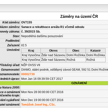
Záměry na území ČR
Kód záměru:
OV7155
Název záměru:
Sanace a rekultivace areálu R1 včetně odvalu
novely zákona:
č. 39/2015 Sb.
Stav:
Nepodléhá dalšímu posuzování
Podlimitní:
Zařazení:
I/2.5
Umístění:
Kraj
Okres
Obec
Katastr
Kraj Vysočina
Žďár nad Sázavou
Dolní Rožínka
Dolní Rožínka
Kraj Vysočina
Žďár nad Sázavou
Rožná
Rožná
Příslušný úřad:
MŽP OVSS VII
Oznamovatel:
DIAMO, státní podnik, odštěpný závod GEAM, 592 51 Dolní Rožín
 oznamovatele:
00002739
ledních úprav:
Mon Jan 16 09:39:59 CET 2017
OZNÁMENÍ
vu Natura 2000:
ace o oznámení
Mon Nov 28 00:00:00 CET 2016
tčeného kraje:
lání vyjádření:
Mon Dec 19 00:00:00 CET 2016
atel oznámení:
Tomášek Josef Ing., CSc.