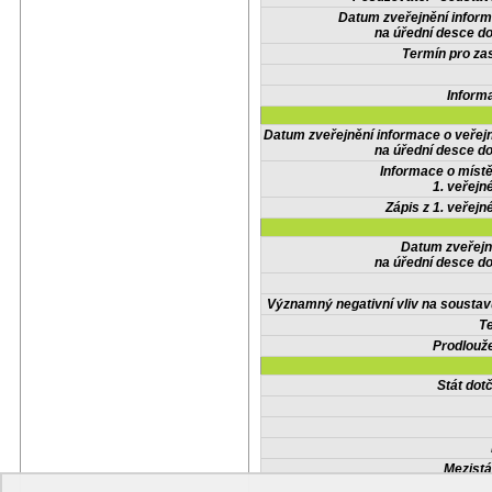
Datum zveřejnění infor
na úřední desce do
Termín pro zas
Inform
Datum zveřejnění informace o veřej
na úřední desce do
Informace o místě
1. veřejn
Zápis z 1. veřejn
Datum zveřejn
na úřední desce do
Významný negativní vliv na soustav
Te
Prodlouže
Stát do
Mezistá