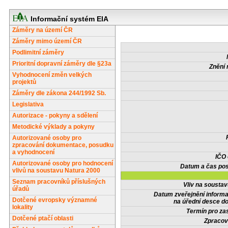
Informační systém EIA
Záměry na území ČR
Záměry mimo území ČR
Podlimitní záměry
Prioritní dopravní záměry dle §23a
Znění 
Vyhodnocení změn velkých
projektů
Záměry dle zákona 244/1992 Sb.
Legislativa
Autorizace - pokyny a sdělení
Metodické výklady a pokyny
Autorizované osoby pro
zpracování dokumentace, posudku
a vyhodnocení
IČO
Autorizované osoby pro hodnocení
Datum a čas pos
vlivů na soustavu Natura 2000
Seznam pracovníků příslušných
Vliv na sousta
úřadů
Datum zveřejnění inform
Dotčené evropsky významné
na úřední desce do
lokality
Termín pro zas
Dotčené ptačí oblasti
Zpracov