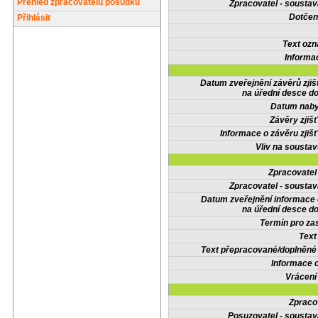
Přehled zpracovatelů posudků
Zpracovatel - soustav
Dotčené
Přihlásit
Text oz
Informa
Datum zveřejnění závěrů zjiš
na úřední desce do
Datum nabyt
Závěry zjišť
Informace o závěru zjišť
Vliv na sousta
Zpracovate
Zpracovatel - soustav
Datum zveřejnění informace
na úřední desce do
Termín pro zas
Text
Text přepracované/doplněn
Informace 
Vrácení
Zpraco
Posuzovatel - soustav