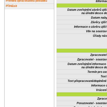
Přehled zpracovatelů posudků
Informa
Přihlásit
Datum zveřejnění závěrů zjiš
na úřední desce do
Datum nabyt
Závěry zjišť
Informace o závěru zjišť
Vliv na sousta
Úřady nás
Zpracovate
Zpracovatel - soustav
Datum zveřejnění informace
na úřední desce do
Termín pro zas
Text
Text přepracované/doplněn
Informace 
Vrácení
Zpraco
Posuzovatel - soustav