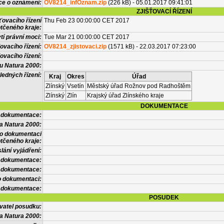
ce o oznámení:
OV8214_infOznam.zip
(226 kB) - 05.01.2017 09:41:01
ZJIŠŤOVACÍ ŘÍZENÍ
ťovacího řízení
Thu Feb 23 00:00:00 CET 2017
tčeného kraje:
í právní moci:
Tue Mar 21 00:00:00 CET 2017
ovacího řízení:
OV8214_zjistovaci.zip
(1571 kB) - 22.03.2017 07:23:00
ovacího řízení:
vu Natura 2000:
ledných řízení:
Kraj
Okres
Úřad
Zlínský
Vsetín
Městský úřad Rožnov pod Radhoštěm
Zlínský
Zlín
Krajský úřad Zlínského kraje
DOKUMENTACE
l dokumentace:
a Natura 2000:
 o dokumentaci
tčeného kraje:
lání vyjádření:
 dokumentace:
é dokumentace:
o dokumentaci:
 dokumentace:
POSUDEK
vatel posudku:
a Natura 2000: