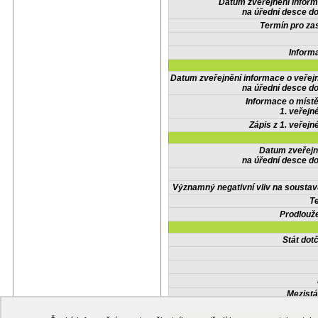
Datum zveřejnění infor
na úřední desce do
Termín pro zas
Inform
Datum zveřejnění informace o veřej
na úřední desce do
Informace o místě
1. veřejn
Zápis z 1. veřejn
Datum zveřejn
na úřední desce do
Významný negativní vliv na soustav
Te
Prodlouže
Stát do
Mezistá