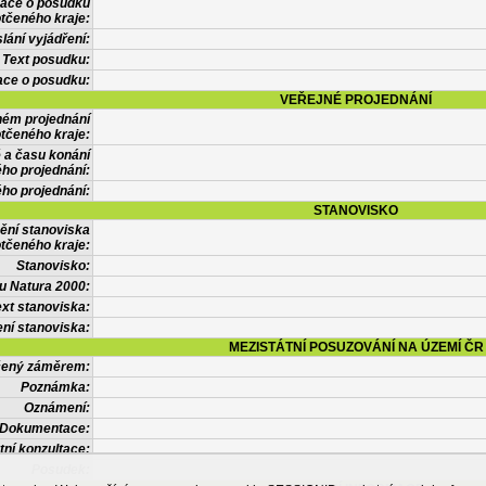
mace o posudku
tčeného kraje:
lání vyjádření:
Text posudku:
ace o posudku:
VEŘEJNÉ PROJEDNÁNÍ
ném projednání
tčeného kraje:
 a času konání
ého projednání:
ého projednání:
STANOVISKO
ění stanoviska
tčeného kraje:
Stanovisko:
u Natura 2000:
xt stanoviska:
ní stanoviska:
MEZISTÁTNÍ POSUZOVÁNÍ NA ÚZEMÍ ČR
tčený záměrem:
Poznámka:
Oznámení:
Dokumentace:
tní konzultace:
Posudek: