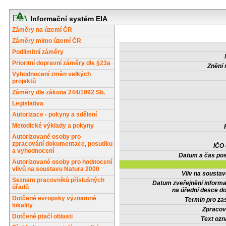
Informační systém EIA
Záměry na území ČR
Záměry mimo území ČR
Podlimitní záměry
Prioritní dopravní záměry dle §23a
Znění 
Vyhodnocení změn velkých
projektů
Záměry dle zákona 244/1992 Sb.
Legislativa
Autorizace - pokyny a sdělení
Metodické výklady a pokyny
Autorizované osoby pro
zpracování dokumentace, posudku
IČO
a vyhodnocení
Datum a čas pos
Autorizované osoby pro hodnocení
vlivů na soustavu Natura 2000
Vliv na sousta
Seznam pracovníků příslušných
Datum zveřejnění inform
úřadů
na úřední desce do
Dotčené evropsky významné
Termín pro zas
lokality
Zpracov
Dotčené ptačí oblasti
Text oz