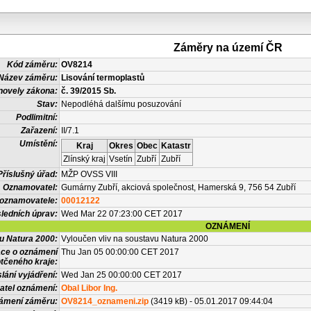
Záměry na území ČR
Kód záměru:
OV8214
Název záměru:
Lisování termoplastů
novely zákona:
č. 39/2015 Sb.
Stav:
Nepodléhá dalšímu posuzování
Podlimitní:
Zařazení:
II/7.1
Umístění:
Kraj
Okres
Obec
Katastr
Zlínský kraj
Vsetín
Zubří
Zubří
Příslušný úřad:
MŽP OVSS VIII
Oznamovatel:
Gumárny Zubří, akciová společnost, Hamerská 9, 756 54 Zubří
 oznamovatele:
00012122
ledních úprav:
Wed Mar 22 07:23:00 CET 2017
OZNÁMENÍ
vu Natura 2000:
Vyloučen vliv na soustavu Natura 2000
ace o oznámení
Thu Jan 05 00:00:00 CET 2017
tčeného kraje:
lání vyjádření:
Wed Jan 25 00:00:00 CET 2017
atel oznámení:
Obal Libor Ing.
námení záměru:
OV8214_oznameni.zip
(3419 kB) - 05.01.2017 09:44:04