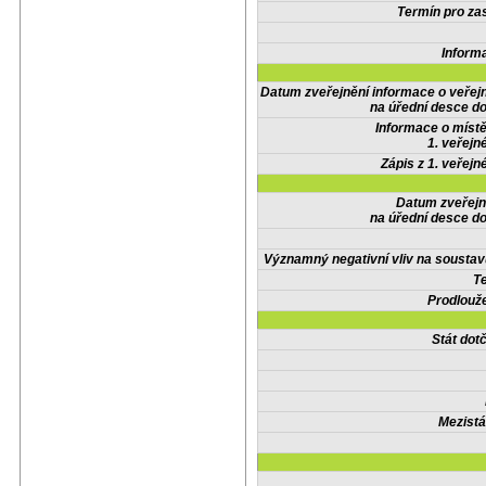
Termín pro zas
Inform
Datum zveřejnění informace o veřej
na úřední desce do
Informace o místě
1. veřejn
Zápis z 1. veřejn
Datum zveřejn
na úřední desce do
Významný negativní vliv na soustav
Te
Prodlouže
Stát do
Mezistá