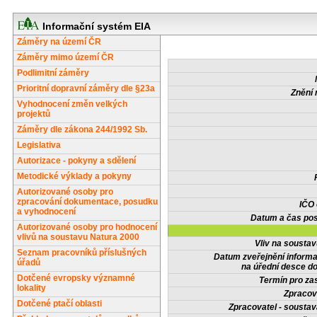
Informační systém EIA
Záměry na území ČR
Záměry mimo území ČR
Podlimitní záměry
Prioritní dopravní záměry dle §23a
Znění 
Vyhodnocení změn velkých
projektů
Záměry dle zákona 244/1992 Sb.
Legislativa
Autorizace - pokyny a sdělení
Metodické výklady a pokyny
Autorizované osoby pro
zpracování dokumentace, posudku
IČO
a vyhodnocení
Datum a čas pos
Autorizované osoby pro hodnocení
vlivů na soustavu Natura 2000
Vliv na sousta
Seznam pracovníků příslušných
Datum zveřejnění inform
úřadů
na úřední desce do
Dotčené evropsky významné
Termín pro zas
lokality
Zpracov
Dotčené ptačí oblasti
Zpracovatel - soustav