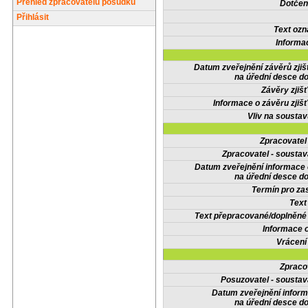
Přehled zpracovatelů posudků
Dotčené
Přihlásit
Text oz
Informa
Datum zveřejnění závěrů zjiš
na úřední desce do
Závěry zjišť
Informace o závěru zjišť
Vliv na sousta
Zpracovate
Zpracovatel - soustav
Datum zveřejnění informace
na úřední desce do
Termín pro zas
Text
Text přepracované/doplněn
Informace 
Vrácení
Zpraco
Posuzovatel - soustav
Datum zveřejnění infor
na úřední desce do