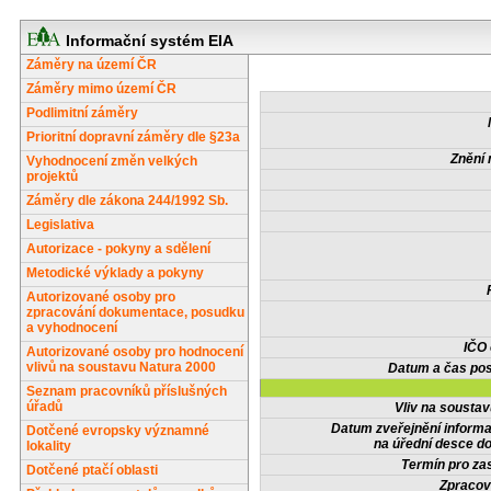
Informační systém EIA
Záměry na území ČR
Záměry mimo území ČR
Podlimitní záměry
Prioritní dopravní záměry dle §23a
Znění 
Vyhodnocení změn velkých
projektů
Záměry dle zákona 244/1992 Sb.
Legislativa
Autorizace - pokyny a sdělení
Metodické výklady a pokyny
Autorizované osoby pro
zpracování dokumentace, posudku
a vyhodnocení
IČO
Autorizované osoby pro hodnocení
vlivů na soustavu Natura 2000
Datum a čas pos
Seznam pracovníků příslušných
úřadů
Vliv na sousta
Datum zveřejnění inform
Dotčené evropsky významné
na úřední desce do
lokality
Termín pro zas
Dotčené ptačí oblasti
Zpracov