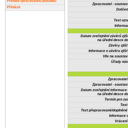
Přehled zpracovatelů posudků
Zpracovatel - soustav
Přihlásit
Dotčené
Text oz
Informa
Datum zveřejnění závěrů zjiš
na úřední desce do
Závěry zjišť
Informace o závěru zjišť
Vliv na sousta
Úřady nás
Zpracovate
Zpracovatel - soustav
Datum zveřejnění informace
na úřední desce do
Termín pro zas
Text
Text přepracované/doplněn
Informace 
Vrácení