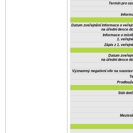
Termín pro zas
Inform
Datum zveřejnění informace o veřej
na úřední desce do
Informace o místě
1. veřejn
Zápis z 1. veřejn
Datum zveřejn
na úřední desce do
Významný negativní vliv na soustav
Te
Prodlouže
Stát do
Mezistá