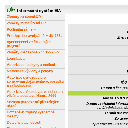
Informační systém EIA
Záměry na území ČR
Záměry mimo území ČR
Podlimitní záměry
Prioritní dopravní záměry dle §23a
Znění 
Vyhodnocení změn velkých
projektů
Záměry dle zákona 244/1992 Sb.
Legislativa
Autorizace - pokyny a sdělení
Metodické výklady a pokyny
Autorizované osoby pro
zpracování dokumentace, posudku
IČO
a vyhodnocení
Datum a čas pos
Autorizované osoby pro hodnocení
vlivů na soustavu Natura 2000
Vliv na sousta
Seznam pracovníků příslušných
Datum zveřejnění inform
úřadů
na úřední desce do
Dotčené evropsky významné
Termín pro zas
lokality
Zpracov
Dotčené ptačí oblasti
Zpracovatel - soustav