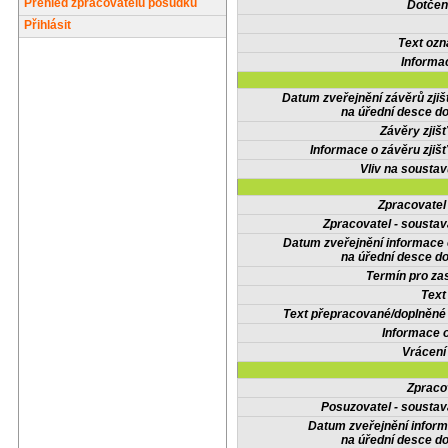
Přehled zpracovatelů posudků
Dotčené
Přihlásit
Text oz
Informa
Datum zveřejnění závěrů zjiš
na úřední desce do
Závěry zjišť
Informace o závěru zjišť
Vliv na sousta
Zpracovate
Zpracovatel - soustav
Datum zveřejnění informace
na úřední desce do
Termín pro zas
Text
Text přepracované/doplněn
Informace 
Vrácení
Zpraco
Posuzovatel - soustav
Datum zveřejnění infor
na úřední desce do