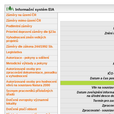
Informační systém EIA
Záměry na území ČR
Záměry mimo území ČR
Podlimitní záměry
Prioritní dopravní záměry dle §23a
Znění 
Vyhodnocení změn velkých
projektů
Záměry dle zákona 244/1992 Sb.
Legislativa
Autorizace - pokyny a sdělení
Metodické výklady a pokyny
Autorizované osoby pro
zpracování dokumentace, posudku
IČO
a vyhodnocení
Datum a čas pos
Autorizované osoby pro hodnocení
vlivů na soustavu Natura 2000
Vliv na sousta
Seznam pracovníků příslušných
Datum zveřejnění inform
úřadů
na úřední desce do
Dotčené evropsky významné
Termín pro zas
lokality
Zpracov
Dotčené ptačí oblasti
Zpracovatel - soustav