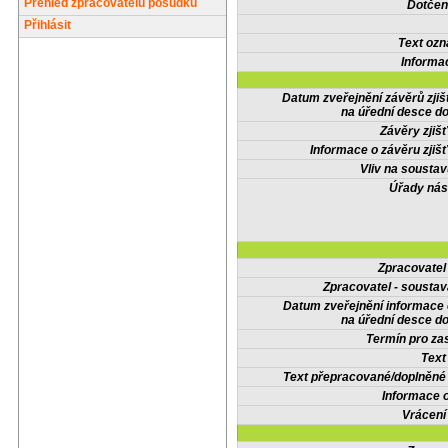
Přehled zpracovatelů posudků
Dotčené
Přihlásit
Text oz
Informa
Datum zveřejnění závěrů zjiš
na úřední desce do
Závěry zjišť
Informace o závěru zjišť
Vliv na sousta
Úřady nás
Zpracovate
Zpracovatel - soustav
Datum zveřejnění informace
na úřední desce do
Termín pro zas
Text
Text přepracované/doplněn
Informace 
Vrácení