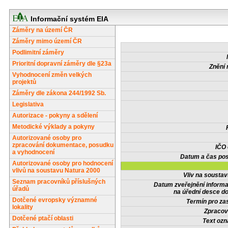
Informační systém EIA
Záměry na území ČR
Záměry mimo území ČR
Podlimitní záměry
Prioritní dopravní záměry dle §23a
Znění 
Vyhodnocení změn velkých
projektů
Záměry dle zákona 244/1992 Sb.
Legislativa
Autorizace - pokyny a sdělení
Metodické výklady a pokyny
Autorizované osoby pro
zpracování dokumentace, posudku
IČO
a vyhodnocení
Datum a čas pos
Autorizované osoby pro hodnocení
vlivů na soustavu Natura 2000
Vliv na sousta
Seznam pracovníků příslušných
Datum zveřejnění inform
úřadů
na úřední desce do
Dotčené evropsky významné
Termín pro zas
lokality
Zpracov
Dotčené ptačí oblasti
Text oz