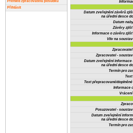
Přehled zpracovatelů posudků
Informa
Přihlásit
Datum zveřejnění závěrů zjiš
na úřední desce do
Datum nabyt
Závěry zjišť
Informace o závěru zjišť
Vliv na sousta
Zpracovate
Zpracovatel - soustav
Datum zveřejnění informace
na úřední desce do
Termín pro zas
Text
Text přepracované/doplněn
Informace 
Vrácení
Zpraco
Posuzovatel - soustav
Datum zveřejnění infor
na úřední desce do
Termín pro zas